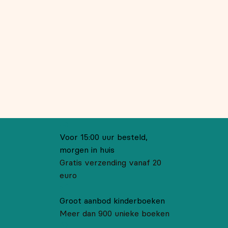
Voor 15:00 uur besteld,
morgen in huis
Gratis verzending vanaf 20
euro
Groot aanbod kinderboeken
Meer dan 900 unieke boeken