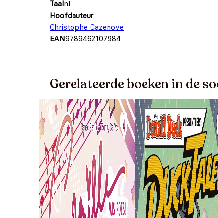
Taal
nl
Hoofdauteur
Christophe Cazenove
EAN
9789462107984
Gerelateerde boeken in de so