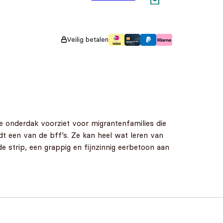
Oorspronkelijke
Huidige prijs
€
8,50
€
7,50
prijs was:
is: €7,50.
€8,50.
Veilig betalen
die onderdak voorziet voor migrantenfamilies die
t een van de bff’s. Ze kan heel wat leren van
e strip, een grappig en fijnzinnig eerbetoon aan