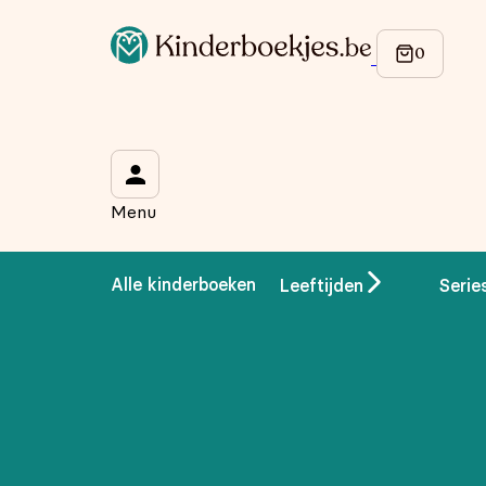
Op de hoogte blijven van onze acties?
Meld je aan voor onze nieuwsbrief en ontvang
10% korti
Wat is je voornaam?
*
Menu
Wat is je e-mailadres?
*
Alle kinderboeken
Leeftijden
Serie
Aanmelden
We gebruiken je gegevens om contact op te nemen, in