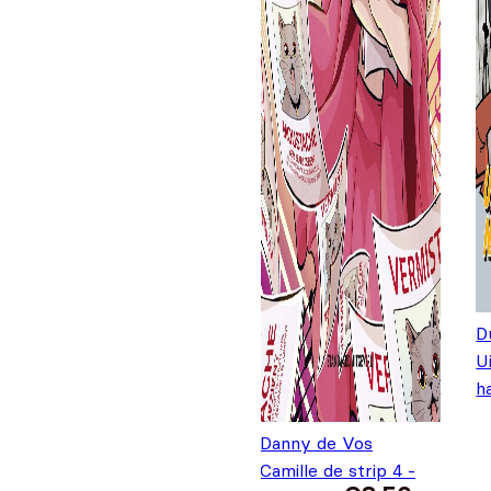
D
U
h
Danny de Vos
Camille de strip 4 -