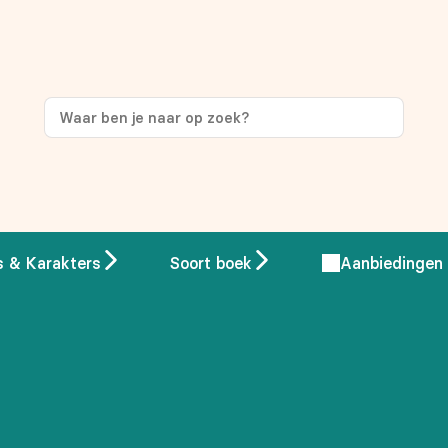
ng
op je eerste aankoop!
s & Karakters
Soort boek
Aanbiedingen
 overeenstemming met ons
privacybeleid.