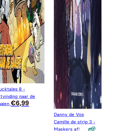
ucktales 8 -
itvinding naar de
€
6,99
aaien
Danny de Vos
Camille de strip 3 -
Maskers af!