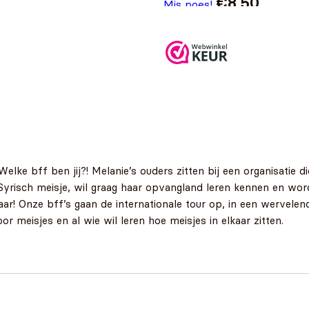
€
8,50
Mis poes!
 Welke bff ben jij?! Melanie’s ouders zitten bij een organisatie 
risch meisje, wil graag haar opvangland leren kennen en word
ar! Onze bff’s gaan de internationale tour op, in een wervelend
 meisjes en al wie wil leren hoe meisjes in elkaar zitten.