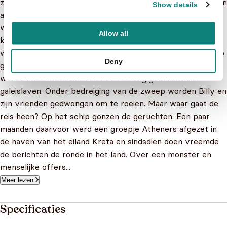
zijn vrienden terug als gevangenen in een andere tijd en een
Show details
andere plaats. Nadat ze door een donker bos zijn gereisd,
waar ze zijn ontsnapt aan de dodelijke kaken van een
Allow all
krokodil, vallen ze in handen van soldaten. De Dapperlingen
worden naar de haven gevoerd en aan boord van een schip
Deny
gebracht. De grote, zwarte zeilen worden gehesen en ze
worden naar het ruim van het vaartuig gebracht als
galeislaven. Onder bedreiging van de zweep worden Billy en
zijn vrienden gedwongen om te roeien. Maar waar gaat de
reis heen? Op het schip gonzen de geruchten. Een paar
maanden daarvoor werd een groepje Atheners afgezet in
de haven van het eiland Kreta en sindsdien doen vreemde
de berichten de ronde in het land. Over een monster en
menselijke offers...
Meer lezen
Specificaties