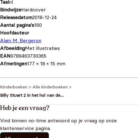
Taal
nl
Bindwijze
Hardcover
Releasedatum
2018-12-24
Aantal pagina's
160
Hoofdauteur
Alain M. Bergeron
Afbeelding
Met illustraties
EAN
9789463730365
Afmetingen
177 × 18 × 15 mm
Kinderboeken
>
Alle kinderboeken
>
Billy Stuart 2 in het hol van de
Minotaurus
Heb je een vraag?
Vind binnen no-time antwoord op je vraag op onze
klantenservice pagina.