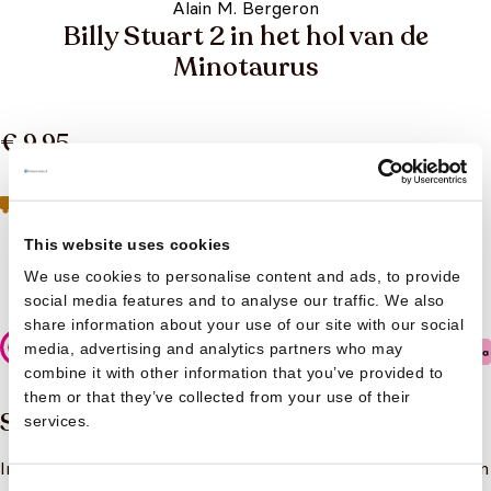
Alain M. Bergeron
Billy Stuart 2 in het hol van de
Minotaurus
€ 9,95
Geen boeken meer op voorraad
Toch geïnteresseerd?
Neem contact op met de klantenservice
This website uses cookies
Niet op voorraad
We use cookies to personalise content and ads, to provide
social media features and to analyse our traffic. We also
share information about your use of our site with our social
media, advertising and analytics partners who may
Veilig betalen
combine it with other information that you’ve provided to
them or that they’ve collected from your use of their
Samenvatting
services.
In het spoor van zijn opa Virgilius, vinden we Billy Stuart en