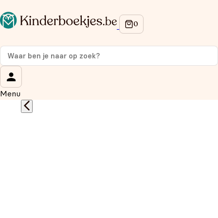
Op de hoogte blijven van onze acties?
Meld je aan voor onze nieuwsbrief en ontvang
10%
korting
op je eerste aankoop!
Wat is je voornaam?
*
Menu
Wat is je e-mailadres?
*
Aanmelden
We gebruiken je gegevens om contact op te nemen,
in overeenstemming met ons
privacybeleid.