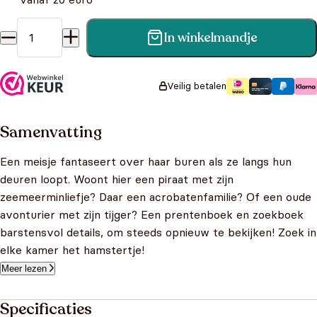
In winkelmandje
Binnen bij de buren aantal
Veilig betalen
Samenvatting
Een meisje fantaseert over haar buren als ze langs hun
deuren loopt. Woont hier een piraat met zijn
zeemeerminliefje? Daar een acrobatenfamilie? Of een oude
avonturier met zijn tijger? Een prentenboek en zoekboek
barstensvol details, om steeds opnieuw te bekijken! Zoek in
elke kamer het hamstertje!
Meer lezen
Specificaties