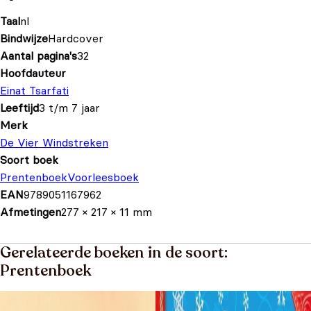
Taal
nl
Bindwijze
Hardcover
Aantal pagina's
32
Hoofdauteur
Einat Tsarfati
Leeftijd
3 t/m 7 jaar
Merk
De Vier Windstreken
Soort boek
Prentenboek
Voorleesboek
EAN
9789051167962
Afmetingen
277 × 217 × 11 mm
Gerelateerde boeken in de soort:
Prentenboek