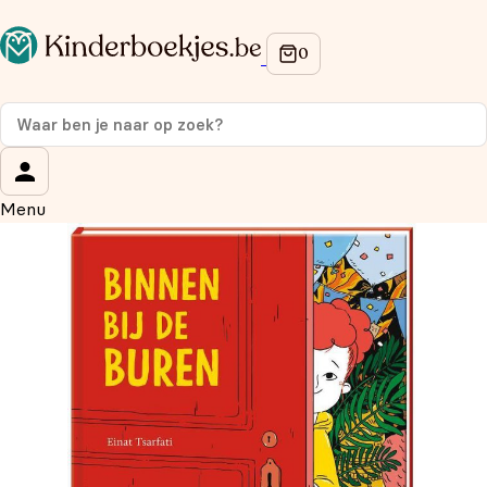
Op de hoogte blijven van onze acties?
Meld je aan voor onze nieuwsbrief en ontvang
10%
korting
op je eerste aankoop!
Wat is je voornaam?
*
Menu
Wat is je e-mailadres?
*
Aanmelden
We gebruiken je gegevens om contact op te nemen, in
overeenstemming met ons
privacybeleid.