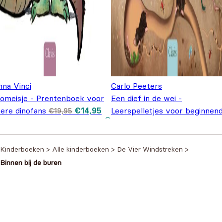
nna Vinci
Carlo Peeters
nomeisje - Prentenboek voor
Een dief in de wei -
Oorspronkelijke
Huidige
oere dinofans
€
14,95
Leerspelletjes voor beginnen
€
19,95
prijs was:
prijs is:
lezers
€
18,95
€19,95.
€14,95.
Kinderboeken
>
Alle kinderboeken
>
De Vier Windstreken
>
Binnen bij de buren