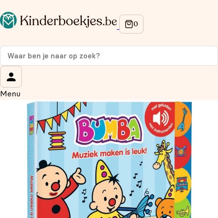
Op de hoogte blijven van onze acties?
Meld je aan voor onze nieuwsbrief en ontvang
10%
korting
op je eerste aankoop!
Wat is je voornaam?
*
Menu
Wat is je e-mailadres?
*
Aanmelden
We gebruiken je gegevens om contact op te nemen,
in overeenstemming met ons
privacybeleid.