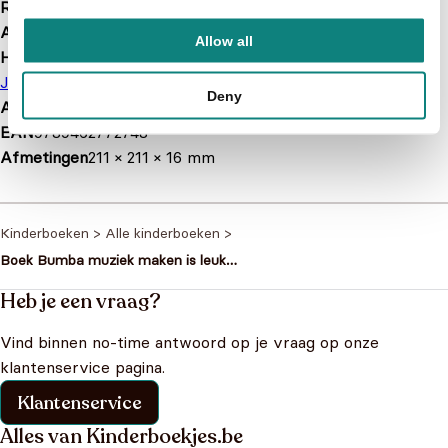
Releasedatum
2017-10-10
Aantal pagina's
10
Allow all
Hoofdauteur
Jan Maillard
Deny
Afbeelding
Met illustraties
EAN
9789462772748
Afmetingen
211 × 211 × 16 mm
Kinderboeken
>
Alle kinderboeken
>
Boek Bumba muziek maken is leuk
(9%) (BOBU00002570)
Heb je een vraag?
Vind binnen no-time antwoord op je vraag op onze
klantenservice pagina.
Klantenservice
Alles van Kinderboekjes.be