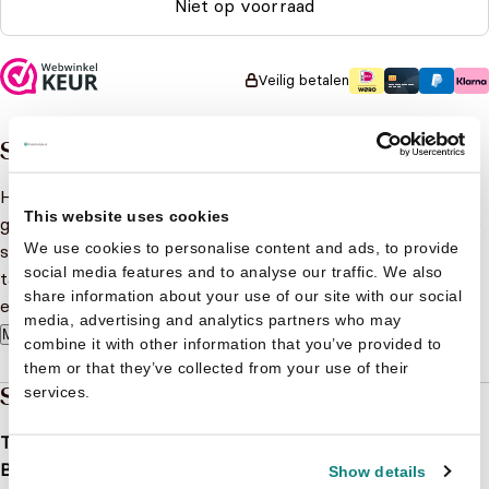
Niet op voorraad
Veilig betalen
Samenvatting
Hallo, ik ben Bumba en ik ben dol op muziek. Herken jij het
This website uses cookies
geluid van de verschillende muziekinstrumenten? Laten we
We use cookies to personalise content and ads, to provide
samen met mijn vrienden op ontdekking gaan! Duw op de
social media features and to analyse our traffic. We also
tabjes en luister naar de instrumenten. Een leuk interactief
share information about your use of our site with our social
en educatief kartonboek voor de Bumbafans!
media, advertising and analytics partners who may
Meer lezen
combine it with other information that you’ve provided to
them or that they’ve collected from your use of their
Specificaties
services.
Taal
nl
Bindwijze
Kartonboek
Show details