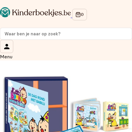
Op de hoogte blijven van onze acties?
Meld je aan voor onze nieuwsbrief en ontvang
10%
korting
op je eerste aankoop!
Wat is je voornaam?
*
Menu
Wat is je e-mailadres?
*
Aanmelden
We gebruiken je gegevens om contact op te nemen,
in overeenstemming met ons
privacybeleid.