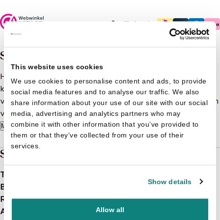
Veilig betalen
Samenvatting
This website uses cookies
Hoe ziet een dag van baby Babilu eruit? In dit leuke
We use cookies to personalise content and ads, to provide
koffertje ontdek je het in 4 kleurrijke boekjes in
social media features and to analyse our traffic. We also
verschillende uitvoeringen: een karton-, foam-, bad- en een
share information about your use of our site with our social
voelboek.
media, advertising and analytics partners who may
combine it with other information that you’ve provided to
Meer lezen
them or that they’ve collected from your use of their
services.
Specificaties
Taal
nl
Show details
Bindwijze
Paperback
Releasedatum
2014-04-16
Allow all
Afbeelding
Met illustraties