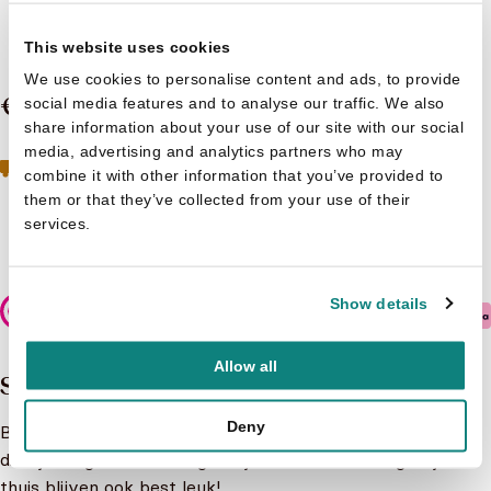
Gert Verhulst
Bumba - Geluidenboek
This website uses cookies
We use cookies to personalise content and ads, to provide
€ 12,99
social media features and to analyse our traffic. We also
share information about your use of our site with our social
media, advertising and analytics partners who may
Geen boeken meer op voorraad
Toch geïnteresseerd?
combine it with other information that you’ve provided to
Neem contact op met de klantenservice
them or that they’ve collected from your use of their
services.
Niet op voorraad
Show details
Veilig betalen
Allow all
Samenvatting
Deny
Bumba en Babilu willen op vakantie. Overal komen ze
diertjes tegen die leuke geluidjes maken. Maar eigenlijk is
thuis blijven ook best leuk!