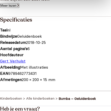
Meer lezen
Specificaties
Taal
nl
Bindwijze
Geluidenboek
Releasedatum
2018-10-25
Aantal pagina's
6
Hoofdauteur
Gert Verhulst
Afbeelding
Met illustraties
EAN
9789462773431
Afmetingen
200 × 200 × 15 mm
Kinderboeken
>
Alle kinderboeken
>
Bumba – Geluidenboek
Heb je een vraag?