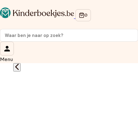
Op de hoogte blijven van onze acties?
Meld je aan voor onze nieuwsbrief en ontvang
10%
korting
op je eerste aankoop!
Wat is je voornaam?
*
Menu
Wat is je e-mailadres?
*
Aanmelden
We gebruiken je gegevens om contact op te nemen,
in overeenstemming met ons
privacybeleid.