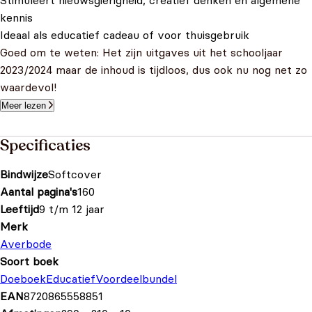
Stimuleert nieuwsgierigheid, creatief denken en algemene
kennis
Ideaal als educatief cadeau of voor thuisgebruik
Goed om te weten: Het zijn uitgaves uit het schooljaar
2023/2024 maar de inhoud is tijdloos, dus ook nu nog net zo
waardevol!
Meer lezen
Specificaties
Bindwijze
Softcover
Aantal pagina's
160
Leeftijd
9 t/m 12 jaar
Merk
Averbode
Soort boek
Doeboek
Educatief
Voordeelbundel
EAN
8720865558851