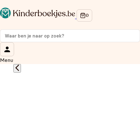
Op de hoogte blijven van onze acties?
Meld je aan voor onze nieuwsbrief en ontvang
10%
korting
op je eerste aankoop!
Wat is je voornaam?
*
Menu
Wat is je e-mailadres?
*
Aanmelden
We gebruiken je gegevens om contact op te nemen, in
overeenstemming met ons
privacybeleid.