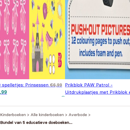
 spelletjes: Prinsessen
Prikblok PAW Patrol -
€
6,99
spronkelijke prijs was:
Huidige prijs is: €5,99.
,99
Uitdrukplaatjes met Prikblok 
,99.
Prikpen Blauw
€
4,99
Kinderboeken
>
Alle kinderboeken
>
Averbode
>
Bundel van 5 educatieve doeboeken
– Zonneland