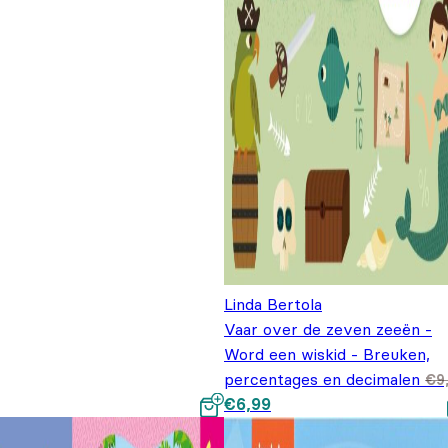
Linda Bertola
Vaar over de zeven zeeën -
Word een wiskid - Breuken,
percentages en decimalen
€
9
Oorspronkelijke prijs was:
Huidige prijs is: €6,99.
€
6,99
€9,99.