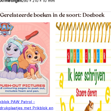
Afmetingen
290 × 210 × 10 mm
Gerelateerde boeken in de soort: Doeboek
ikblok PAW Patrol -
tdrukplaatjes met Prikblok en