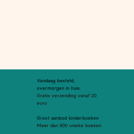
Vandaag besteld,
overmorgen in huis.
Gratis verzending vanaf 20
euro
Groot aanbod kinderboeken
Meer dan 900 unieke boeken