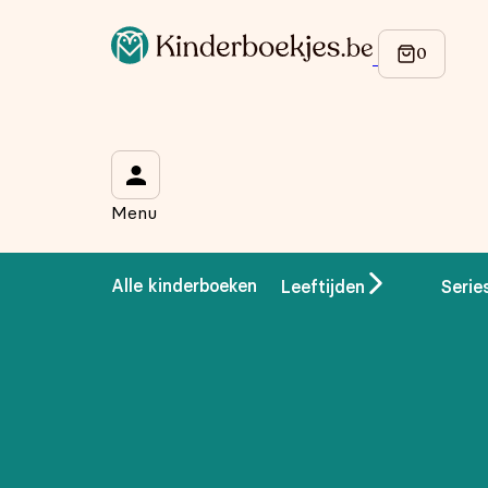
Op de hoogte blijven van onze acties?
Meld je aan voor onze nieuwsbrief en ontvang
10% korti
Wat is je voornaam?
*
Menu
Wat is je e-mailadres?
*
Alle kinderboeken
Leeftijden
Serie
Aanmelden
We gebruiken je gegevens om contact op te nemen, in