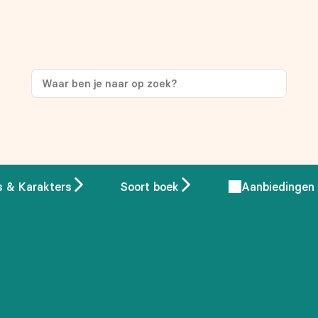
ng
op je eerste aankoop!
s & Karakters
Soort boek
Aanbiedingen
 overeenstemming met ons
privacybeleid.