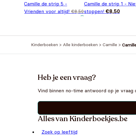
Camille de strip 5 -
Camille de strip 1 - Nie
Vrienden voor altijd!
stoppen!
€
8,50
€
8,50
Oorspronkelijke prijs
Huidige prijs is:
€
7,50
was: €8,50.
€7,50.
Kinderboeken
>
Alle kinderboeken
>
Camille
>
Camille
Heb je een vraag?
Vind binnen no-time antwoord op je vraag 
Alles van Kinderboekjes.be
Zoek op leeftijd