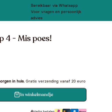
Bereikbaar via Whatsapp
Voor vragen en persoonlijk
advies
p 4 - Mis poes!
rgen in huis.
Gratis verzending vanaf 20 euro
In winkelmandje
s! aantal
Veilig betalen