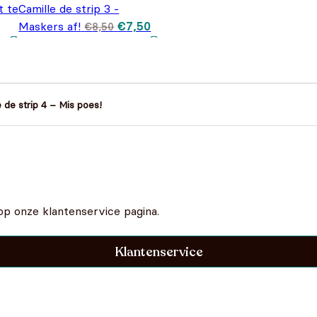
t te
Camille de strip 3 -
Oorspronkelijke
Huidige
Maskers af!
€
7,50
€
8,50
prijs was:
prijs is:
€8,50.
€7,50.
 de strip 4 – Mis poes!
op onze klantenservice pagina.
Klantenservice