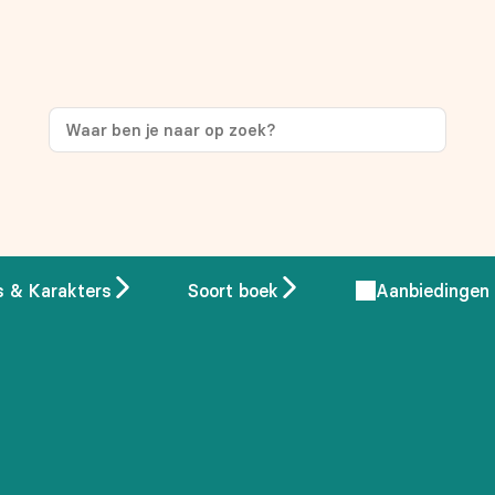
ng
op je eerste aankoop!
s & Karakters
Soort boek
Aanbiedingen
 overeenstemming met ons
privacybeleid.