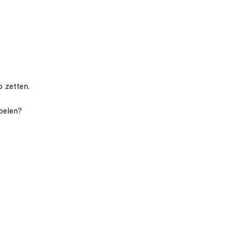
p zetten.
spelen?