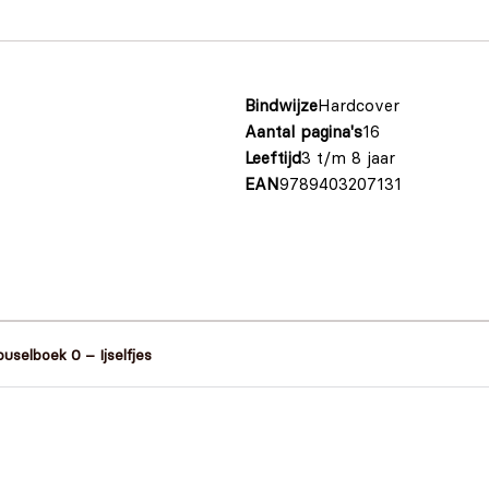
Bindwijze
Hardcover
Aantal pagina's
16
Leeftijd
3 t/m 8 jaar
EAN
9789403207131
uselboek 0 – Ijselfjes