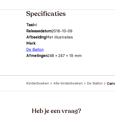
Specificaties
Taal
nl
Releasedatum
2018-10-09
Afbeelding
Met illustraties
Merk
De Ballon
Afmetingen
248 × 247 × 19 mm
Kinderboeken
>
Alle kinderboeken
>
De Ballon
>
Carro
Heb je een vraag?