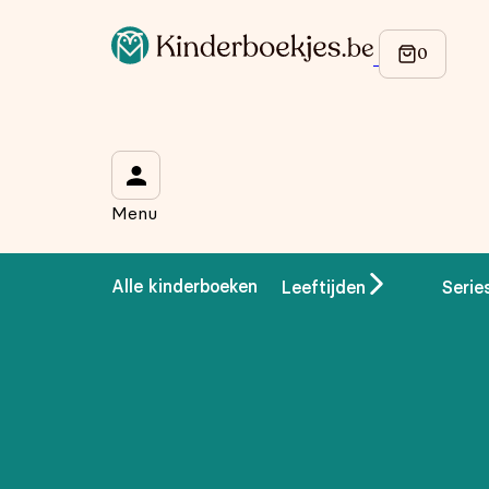
Op de hoogte blijven van onze acties?
Meld je aan voor onze nieuwsbrief en ontvang
10% korti
Wat is je voornaam?
*
Menu
Wat is je e-mailadres?
*
Alle kinderboeken
Leeftijden
Serie
Aanmelden
We gebruiken je gegevens om contact op te nemen, in