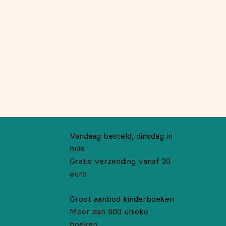
Vandaag besteld, dinsdag in
huis
Gratis verzending vanaf 20
euro
Groot aanbod kinderboeken
Meer dan 900 unieke
boeken