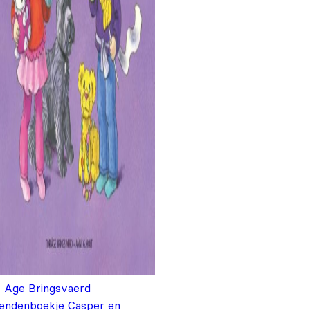
r Age Bringsvaerd
iendenboekje Casper en