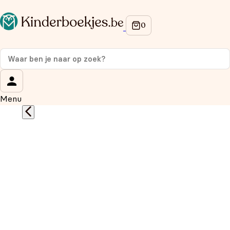
Op de hoogte blijven van onze acties?
Meld je aan voor onze nieuwsbrief en ontvang
10%
korting
op je eerste aankoop!
Wat is je voornaam?
*
Menu
Wat is je e-mailadres?
*
Aanmelden
We gebruiken je gegevens om contact op te nemen, in
overeenstemming met ons
privacybeleid.