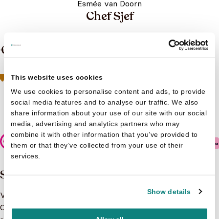
Esmée van Doorn
Chef Sjef
€ 8,99
Geen boeken meer op voorraad
Toch geïnteresseerd?
This website uses cookies
Neem contact op met de klantenservice
We use cookies to personalise content and ads, to provide
social media features and to analyse our traffic. We also
Niet op voorraad
share information about your use of our site with our social
media, advertising and analytics partners who may
combine it with other information that you’ve provided to
Veilig betalen
them or that they’ve collected from your use of their
services.
Samenvatting
Show details
Vrolijk gekleurd kijk- en zoekboek over eten
Chef Sjef kan toveren met worteltjes. In zijn restaurant