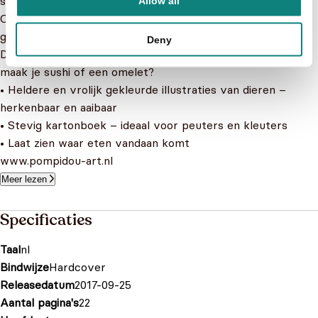
smullen alle konijnen van zijn kookkunst.
Allow all
Op een dag zitten er vreemde gasten aan tafel. Zij willen
geen worteltaart, maar kaassouflé en paddenstoelensoep.
Deny
Die gerechten heeft Chef Sjef nog nooit gekookt. En hoe
maak je sushi of een omelet?
• Heldere en vrolijk gekleurde illustraties van dieren –
herkenbaar en aaibaar
• Stevig kartonboek – ideaal voor peuters en kleuters
• Laat zien waar eten vandaan komt
www.pompidou-art.nl
Meer lezen
Specificaties
Taal
nl
Bindwijze
Hardcover
Releasedatum
2017-09-25
Aantal pagina's
22