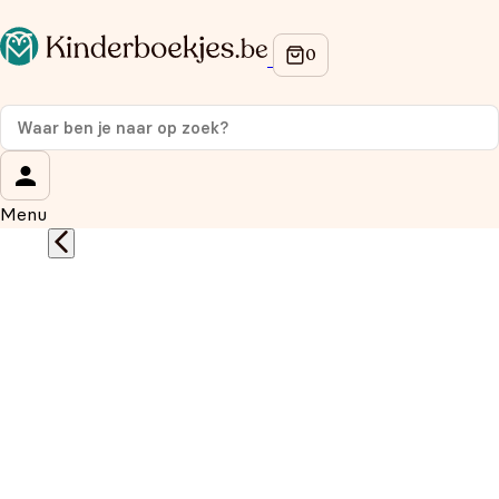
Op de hoogte blijven van onze acties?
Meld je aan voor onze nieuwsbrief en ontvang
10%
korting
op je eerste aankoop!
Wat is je voornaam?
*
Menu
Wat is je e-mailadres?
*
Aanmelden
We gebruiken je gegevens om contact op te nemen,
in overeenstemming met ons
privacybeleid.