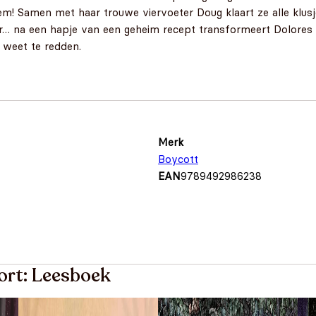
m! Samen met haar trouwe viervoeter Doug klaart ze alle klus
aar… na een hapje van een geheim recept transformeert Dolores 
e weet te redden.
Merk
Boycott
EAN
9789492986238
ort: Leesboek