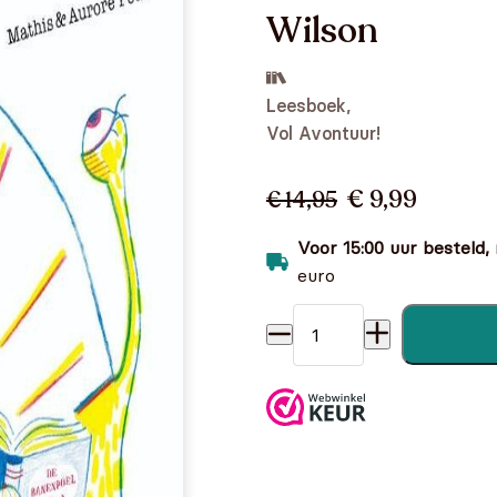
Wilson
Leesboek,
Vol Avontuur!
€ 9,99
€ 14,95
Voor 15:00 uur besteld,
euro
De avonturen van superheld