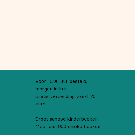
Voor 15:00 uur besteld,
morgen in huis
Gratis verzending vanaf 20
euro
Groot aanbod kinderboeken
Meer dan 900 unieke boeken