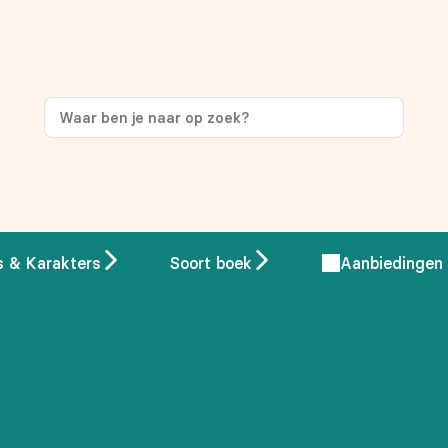
ng
op je eerste aankoop!
s & Karakters
Soort boek
Aanbiedingen
 overeenstemming met ons
privacybeleid.