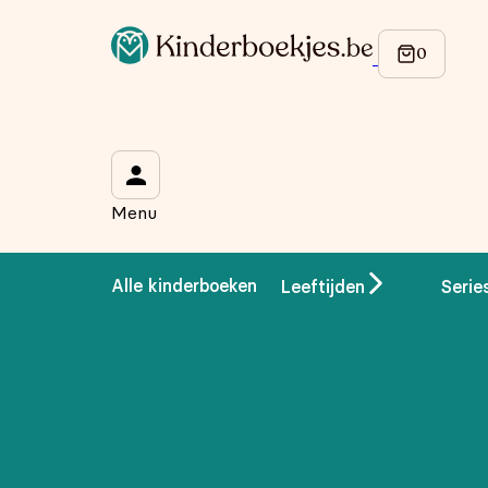
Op de hoogte blijven van onze acties?
Meld je aan voor onze nieuwsbrief en ontvang
10% korti
Wat is je voornaam?
*
Menu
Wat is je e-mailadres?
*
Alle kinderboeken
Leeftijden
Serie
Aanmelden
We gebruiken je gegevens om contact op te nemen, in