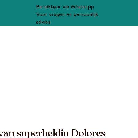
Bereikbaar via Whatsapp
Voor vragen en persoonlijk
advies
van superheldin Dolores