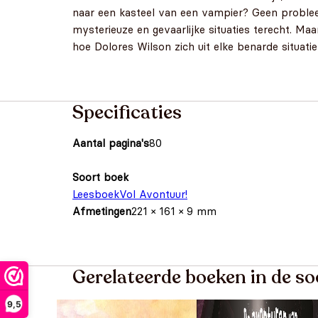
naar een kasteel van een vampier? Geen problee
mysterieuze en gevaarlijke situaties terecht. M
hoe Dolores Wilson zich uit elke benarde situati
Specificaties
Aantal pagina's
80
Soort boek
Leesboek
Vol Avontuur!
Afmetingen
221 × 161 × 9 mm
Gerelateerde boeken in de so
9,5