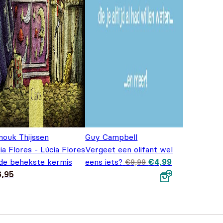
nouk Thijssen
Guy Campbell
ia Flores - Lúcia Flores
Vergeet een olifant wel
Oorspronkelijke
Huidige
de behekste kermis
eens iets?
€
4,99
€
9,99
prijs was:
prijs is:
6,95
€9,99.
€4,99.