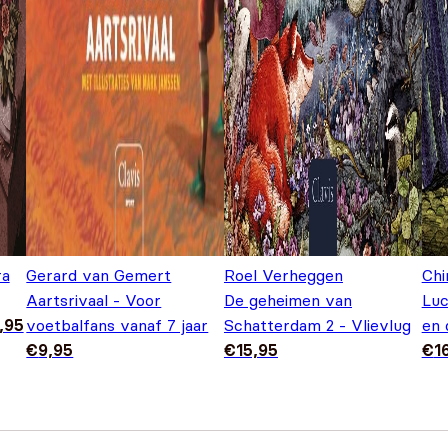
ra
Gerard van Gemert
Roel Verheggen
Chi
Aartsrivaal - Voor
De geheimen van
Luc
,95
voetbalfans vanaf 7 jaar
Schatterdam 2 - Vlievlug
en 
€
9,95
€
15,95
€
1
95.