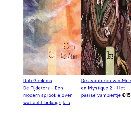
Rob Geukens
De avonturen van Moi
De Tijdeters - Een
en Mystique 2 - Het
modern sprookje over
paarse vampiertje
€
15
wat écht belangrijk is
Oorspronkelijke prijs was: €15,
Huidige prijs is: €9,95.
voor ons
€
9,95
€
15,95