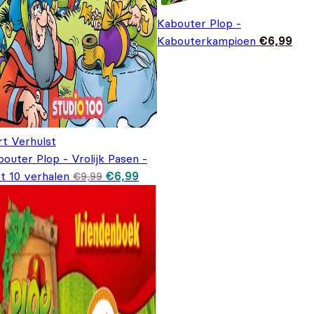
Kabouter Plop -
Kabouterkampioen
€
6,99
rt Verhulst
outer Plop - Vrolijk Pasen -
Oorspronkelijke prijs was: €9,99.
Huidige prijs is: €6,99.
t 10 verhalen
€
6,99
€
9,99