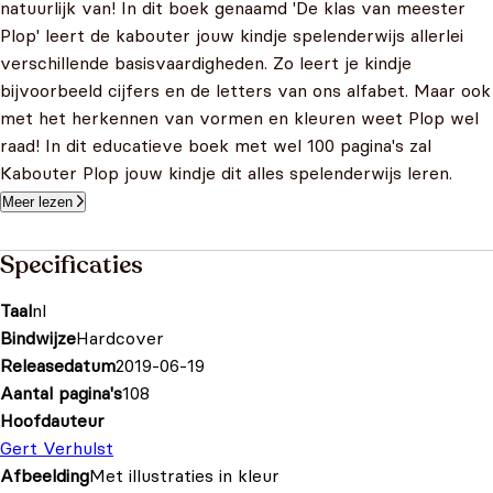
natuurlijk van! In dit boek genaamd 'De klas van meester
Plop' leert de kabouter jouw kindje spelenderwijs allerlei
verschillende basisvaardigheden. Zo leert je kindje
bijvoorbeeld cijfers en de letters van ons alfabet. Maar ook
met het herkennen van vormen en kleuren weet Plop wel
raad! In dit educatieve boek met wel 100 pagina's zal
Kabouter Plop jouw kindje dit alles spelenderwijs leren.
Meer lezen
Specificaties
Taal
nl
Bindwijze
Hardcover
Releasedatum
2019-06-19
Aantal pagina's
108
Hoofdauteur
Gert Verhulst
Afbeelding
Met illustraties in kleur