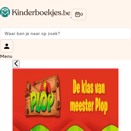
Op de hoogte blijven van onze acties?
Meld je aan voor onze nieuwsbrief en ontvang
10%
korting
op je eerste aankoop!
Wat is je voornaam?
*
Menu
Wat is je e-mailadres?
*
Aanmelden
We gebruiken je gegevens om contact op te nemen, in
overeenstemming met ons
privacybeleid.