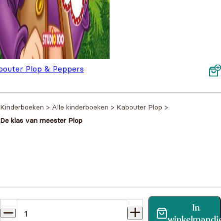
bouter Plop & Peppers
iendenboek
€
7,99
Kinderboeken
>
Alle kinderboeken
>
Kabouter Plop
>
De klas van meester Plop
Heb je een vraag?
In
Vind binnen no-time antwoord op je vraag op onze
winkelmandj