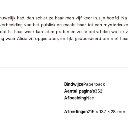
huwelijk had. dan schiet ze haar man vijf keer in zijn hoofd. Na
 de verbeelding van het publiek en maakt haar tot een mysterieu
at hij haar weer kan laten praten en zo te ontrafelen wat er z
ling waar Alicia zit opgesloten, en lijkt geobsedeerd om met haa
Bindwijze
Paperback
Aantal pagina's
352
Afbeelding
Nee
Afmetingen
215 × 137 × 28 mm