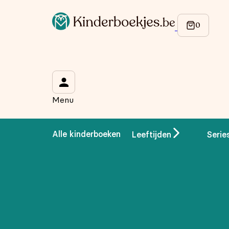
Op de hoogte blijven van onze acties?
Meld je aan voor onze nieuwsbrief en ontvang
10% korti
Wat is je voornaam?
*
Menu
Wat is je e-mailadres?
*
Alle kinderboeken
Leeftijden
Serie
Aanmelden
We gebruiken je gegevens om contact op te nemen, in