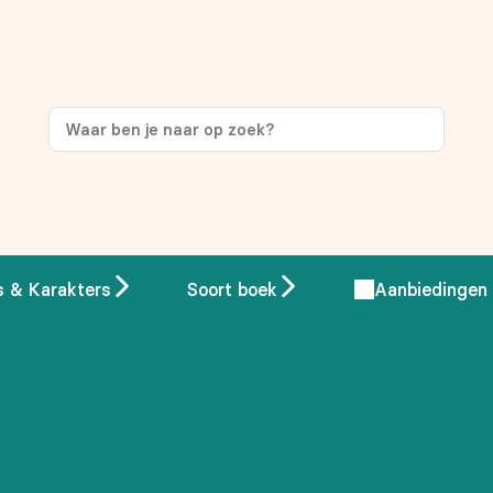
ng
op je eerste aankoop!
s & Karakters
Soort boek
Aanbiedingen
 overeenstemming met ons
privacybeleid.