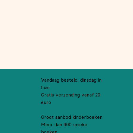
Vandaag besteld, dinsdag in
huis
Gratis verzending vanaf 20
euro
Groot aanbod kinderboeken
Meer dan 900 unieke
boeken