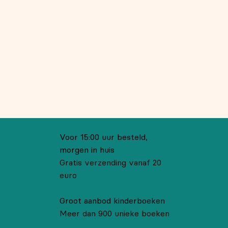
Voor 15:00 uur besteld,
morgen in huis
Gratis verzending vanaf 20
euro
Groot aanbod kinderboeken
Meer dan 900 unieke boeken