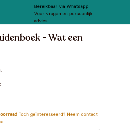
Bereikbaar via Whatsapp
Voor vragen en persoonlijk
advies
luidenboek - Wat een
,
k
oorraad
Toch geïnteresseerd? Neem contact
ce