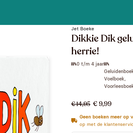
Jet Boeke
Dikkie Dik ge
herrie!
0 t/m 4 jaar
Geluidenboek
Voelboek,
Voorleesboe
€ 9,99
€ 14,95
Geen boeken meer op v
op met de klantenservi