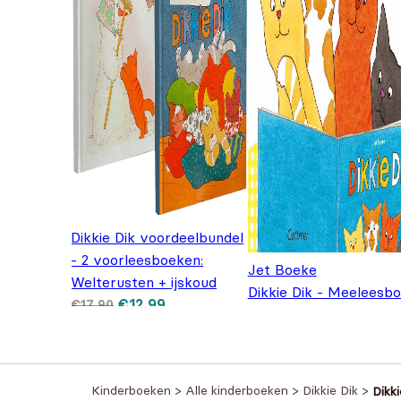
Dikkie Dik voordeelbundel
- 2 voorleesboeken:
Jet Boeke
Welterusten + ijskoud
Dikkie Dik - Meeleesb
Oorspronkelijke prijs was: €17,90.
Huidige prijs is: €12,99.
€
12,99
€
17,90
Oorspronkelijke
Huidige pr
€
6,95
€
8,95
Kinderboeken
>
Alle kinderboeken
>
Dikkie Dik
>
Dikk