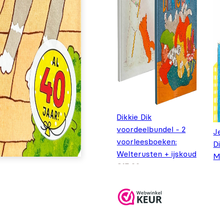
Dikkie Dik
voordeelbundel - 2
J
voorleesboeken:
D
Welterusten + ijskoud
M
Oorspronkelijke prij
Huidige prijs is: €12,
€
17,90
€
12,99
O
H
€