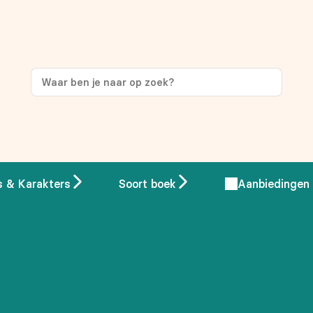
ng
op je eerste aankoop!
s & Karakters
Soort boek
Aanbiedingen
 overeenstemming met ons
privacybeleid.