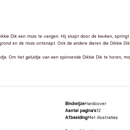
ikkie Dik een muis te vangen. Hij sluipt door de keuken, spring
grond en de muis ontsnapt. Ook de andere dieren die Dikkie Di
dje. Om het geluidje van een spinnende Dikkie Dik te horen, moe
.
Bindwijze
Hardcover
Aantal pagina's
12
Afbeelding
Met illustraties