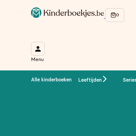
Op de hoogte blijven van onze acties?
Meld je aan voor onze nieuwsbrief en ontvang
10% korti
Wat is je voornaam?
*
Menu
Wat is je e-mailadres?
*
Alle kinderboeken
Leeftijden
Serie
Aanmelden
We gebruiken je gegevens om contact op te nemen, in