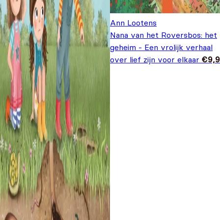
Ann Lootens
Nana van het Roversbos: het
geheim - Een vrolijk verhaal
over lief zijn voor elkaar
€
9,