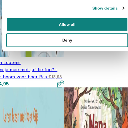
Show details
Allow all
Deny
n Lootens
s je mee met juf fie fop? -
n boom voor boer Bas
€
18,95
spronkelijke prijs was:
Huidige prijs is: €14,95.
4,95
8,95.