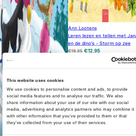
Ann Lootens
Leren lezen en tellen met Jan
en de dino's - Storm op zee
Oorspronkelijke prijs
Huidige prijs is:
€
12,95
€
18,95
was: €18,95.
€12,95.
This website uses cookies
We use cookies to personalise content and ads, to provide
social media features and to analyse our traffic. We also
share information about your use of our site with our social
media, advertising and analytics partners who may combine it
with other information that you’ve provided to them or that
they’ve collected from your use of their services.