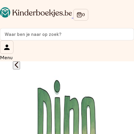
Op de hoogte blijven van onze acties?
Meld je aan voor onze nieuwsbrief en ontvang
10%
korting
op je eerste aankoop!
Wat is je voornaam?
*
Menu
Wat is je e-mailadres?
*
Aanmelden
We gebruiken je gegevens om contact op te nemen, in
overeenstemming met ons
privacybeleid.