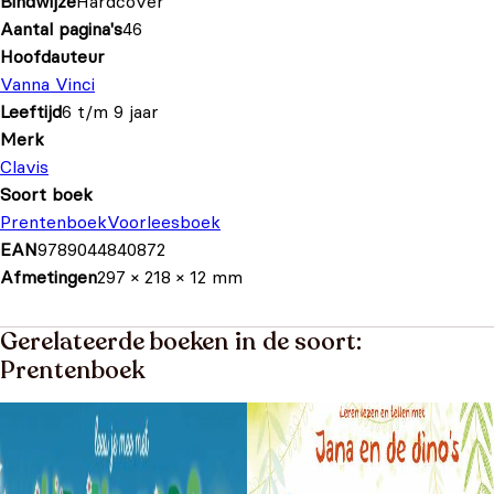
Bindwijze
Hardcover
Aantal pagina's
46
Hoofdauteur
Vanna Vinci
Leeftijd
6 t/m 9 jaar
Merk
Clavis
Soort boek
Prentenboek
Voorleesboek
EAN
9789044840872
Afmetingen
297 × 218 × 12 mm
Gerelateerde boeken in de soort:
Prentenboek