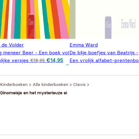
e de Volder
Emma Ward
g meneer Beer - Een boek vol
De blije boefjes van Beatrijs -
Oorspronkelijke
Huidige
lijke versjes
€
14,95
Een vrolijk alfabet-prentenb
€
18,95
prijs was:
prijs is:
Oorspronkelijke prijs
Huidige prijs is:
€
9,95
€18,95.
€14,95.
€
18,95
was: €18,95.
€9,95.
Kinderboeken
>
Alle kinderboeken
>
Clavis
>
Dinomeisje en het mysterieuze ei
Heb je een vraag?