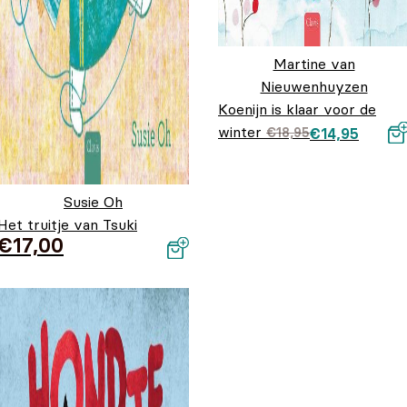
Martine van
Nieuwenhuyzen
Koenijn is klaar voor de
winter
Oorspronkelijk
Huidige prijs is
€
18,95
€
14,95
prijs was:
€14,95.
€18,95.
Susie Oh
Het truitje van Tsuki
€
17,00