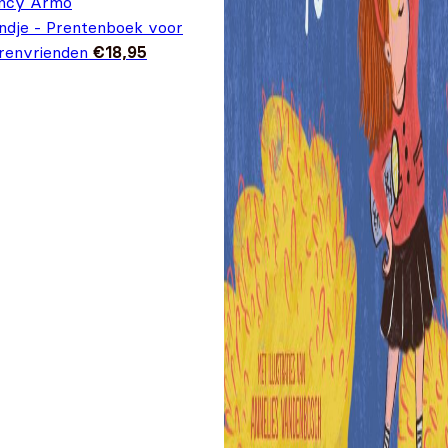
ncy Armo
ndje - Prentenboek voor
erenvrienden
€
18,95