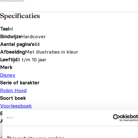
Specificaties
Taal
nl
Bindwijze
Hardcover
Aantal pagina's
44
Afbeelding
Met illustraties in kleur
Leeftijd
3 t/m 10 jaar
Merk
Disney
Serie of karakter
Robin Hood
Soort boek
Voorleesboek
EAN
7434619623696
Afmetingen
240 × 170 mm