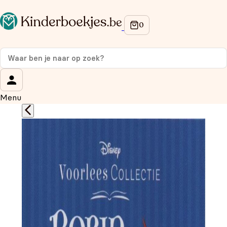
Op de hoogte blijven van onze acties?
Meld je aan voor onze nieuwsbrief en ontvang
10%
korting
op je eerste aankoop!
Wat is je voornaam?
*
Menu
Wat is je e-mailadres?
*
Aanmelden
We gebruiken je gegevens om contact op te nemen, in
overeenstemming met ons
privacybeleid.