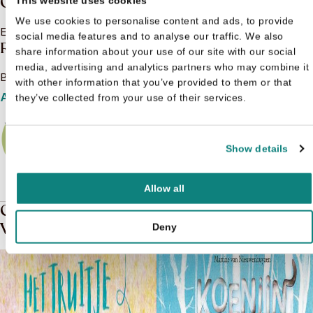
Over de boeken van Robin Hood
This website uses cookies
We use cookies to personalise content and ads, to provide
Er is nog niks geschreven over Robin Hood
social media features and to analyse our traffic. We also
Robin Hood
share information about your use of our site with our social
media, advertising and analytics partners who may combine it
Bekijk het boeken aanbod van Robin Hood
with other information that you’ve provided to them or that
Aanbod
they’ve collected from your use of their services.
Show details
Allow all
Gerelateerde boeken in de soort:
Voorleesboek
Deny