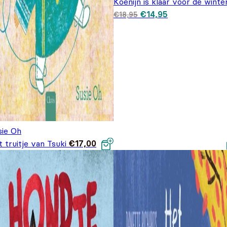
Koenijn is klaar voor de winte
Oorspronkelijke prijs
Huidige prijs is
€
14,95
€
18,95
was: €18,95.
€14,95.
sie Oh
 truitje van Tsuki
€
17,00