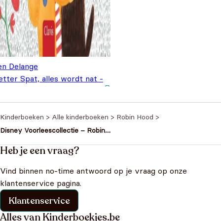
len Delange
tter Spat, alles wordt nat -
 lief verhaal op rijm
€
17,95
Kinderboeken
>
Alle kinderboeken
>
Robin Hood
>
Disney Voorleescollectie – Robin
Hood – Harde kaft
Heb je een vraag?
Vind binnen no-time antwoord op je vraag op onze
klantenservice pagina.
Klantenservice
Alles van Kinderboekjes.be