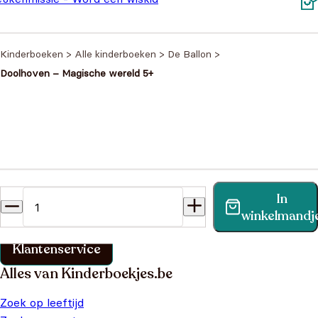
Oorspronkelijke prijs was: €9,99.
Huidige prijs is: €7,99.
€
7,99
,99
Kinderboeken
>
Alle kinderboeken
>
De Ballon
>
Doolhoven – Magische wereld 5+
Heb je een vraag?
In
Vind binnen no-time antwoord op je vraag op onze
winkelmandj
klantenservice pagina.
Klantenservice
Alles van Kinderboekjes.be
Zoek op leeftijd