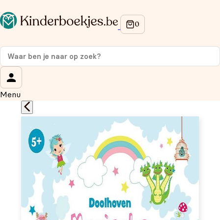
Op de hoogte blijven van onze acties?
Meld je aan voor onze nieuwsbrief en ontvang
10%
korting
op je eerste aankoop!
Wat is je voornaam?
*
Menu
Wat is je e-mailadres?
*
Aanmelden
We gebruiken je gegevens om contact op te nemen, in
overeenstemming met ons
privacybeleid.