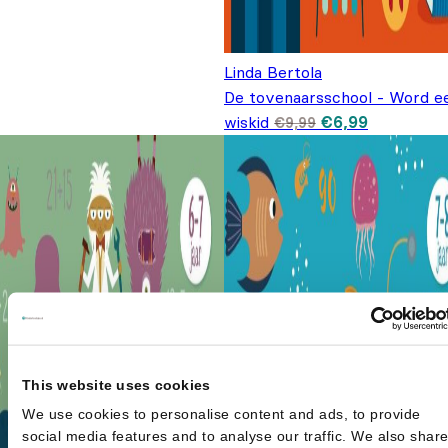
Linda Bertola
De tovenaarsschool - Word e
Oorspronkelijke
Huidige
wiskid
€
6,99
€
9,99
prijs was:
prijs is:
€9,99.
€6,99.
This website uses cookies
We use cookies to personalise content and ads, to provide
social media features and to analyse our traffic. We also shar