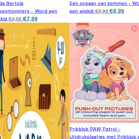
da Bertola
Een oceaan van sommen - W
Oorspronkel
Huidi
kenmonsters - Word een
een wiskid
€
6,99
€
9,99
prijs was:
prijs i
Oorspronkelijke prijs was: €9,99.
Huidige prijs is: €7,99.
kid
€
7,99
€
9,99
€9,99.
€6,99
Prikblok PAW Patrol -
Uitdrukplaatjes met Prikblok 