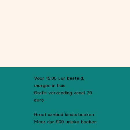
Voor 15:00 uur besteld,
morgen in huis
Gratis verzending vanaf 20
euro
Groot aanbod kinderboeken
Meer dan 900 unieke boeken