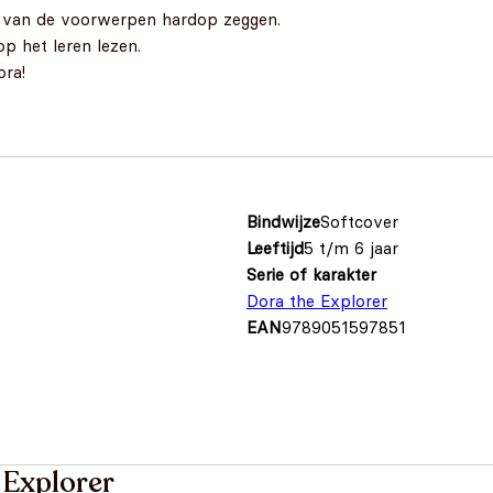
n van de voorwerpen hardop zeggen.
op het leren lezen.
ora!
Bindwijze
Softcover
Leeftijd
5 t/m 6 jaar
Serie of karakter
Dora the Explorer
EAN
9789051597851
 Explorer