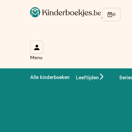
Op de hoogte blijven van onze acties?
Meld je aan voor onze nieuwsbrief en ontvang
10% korti
Wat is je voornaam?
*
Menu
Wat is je e-mailadres?
*
Alle kinderboeken
Leeftijden
Serie
Aanmelden
We gebruiken je gegevens om contact op te nemen, in