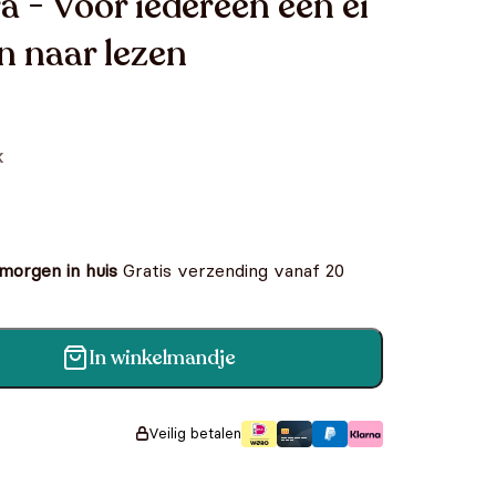
a - Voor iedereen een ei
n naar lezen
k
 morgen in huis
Gratis verzending vanaf 20
In winkelmandje
rst stappen naar lezen|Dora - Voor iedereen
lezen aantal
Veilig betalen