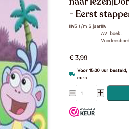
naar lezen|Dor
- Eerst stappe
5 t/m 6 jaar
AVI boek,
Voorleesboe
€ 3,99
Voor 15:00 uur besteld,
euro
Dora - Volg De Sporen - Ee
een ei - Eerst stappen naar 