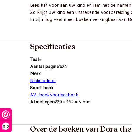
Lees het voor aan uw kind en laat het de name
Zo krijgt uw kind een uitstekende voorbereiding 
Er zijn nog veel meer boeken verkrijgbaar van D
Specificaties
Taal
nl
Aantal pagina's
24
Merk
Nickelodeon
Soort boek
AVI boek
Voorleesboek
Afmetingen
229 × 152 × 5 mm
9,5
Over de boeken van Dora the