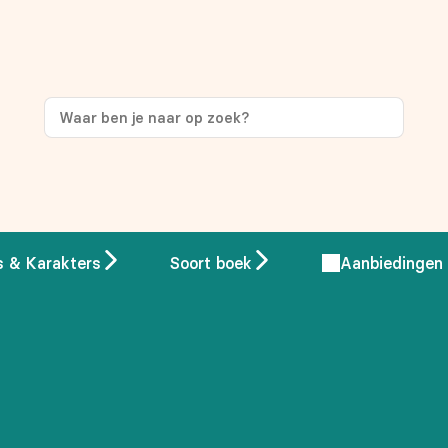
ng
op je eerste aankoop!
s & Karakters
Soort boek
Aanbiedingen
 overeenstemming met ons
privacybeleid.