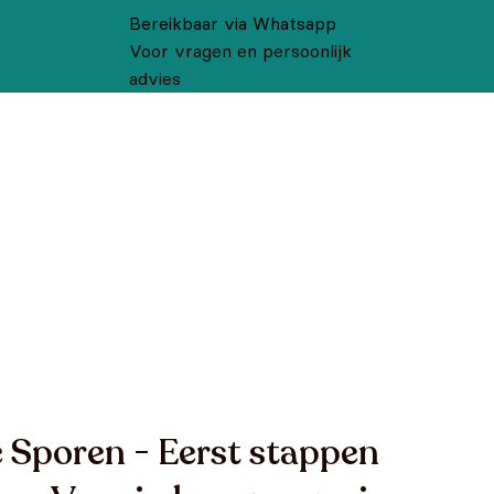
Bereikbaar via Whatsapp
Voor vragen en persoonlijk
advies
e Sporen - Eerst stappen