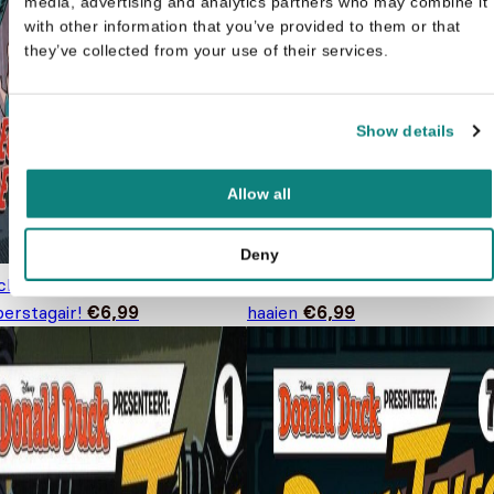
media, advertising and analytics partners who may combine it
with other information that you’ve provided to them or that
they’ve collected from your use of their services.
Show details
Allow all
Deny
cktales 10 - Redding van een
Ducktales 8 - Uitvinding naar
erstagair!
€
6,99
haaien
€
6,99