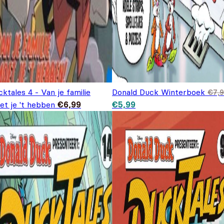
ktales 4 - Van je familie
Donald Duck Winterboek
€
7,
Oorspronkelijke prijs was:
Huidige prijs is: €5,99.
et je 't hebben
€
6,99
€
5,99
€7,99.