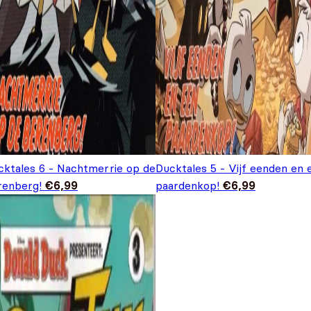
cktales 6 - Nachtmerrie op de
Ducktales 5 - Vijf eenden en 
renberg!
€
6,99
paardenkop!
€
6,99