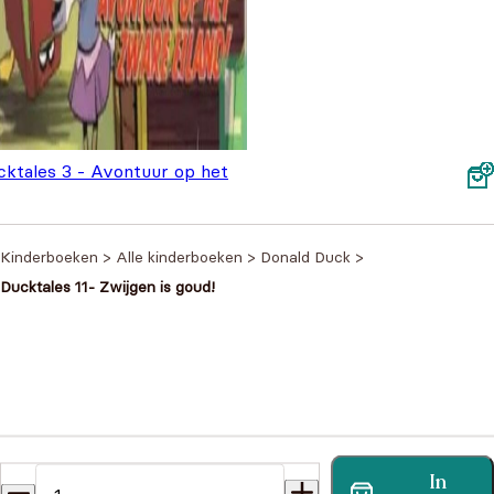
cktales 3 - Avontuur op het
re eiland
€
6,99
Kinderboeken
>
Alle kinderboeken
>
Donald Duck
>
Ducktales 11- Zwijgen is goud!
Heb je een vraag?
In
Vind binnen no-time antwoord op je vraag op onze