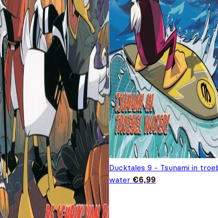
Ducktales 9 - Tsunami in troe
water
€
6,99