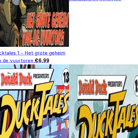
prijs was:
prijs is
€6,99.
€4,99.
cktales 1 - Het grote geheim
n de vuurtoren
€
6,99