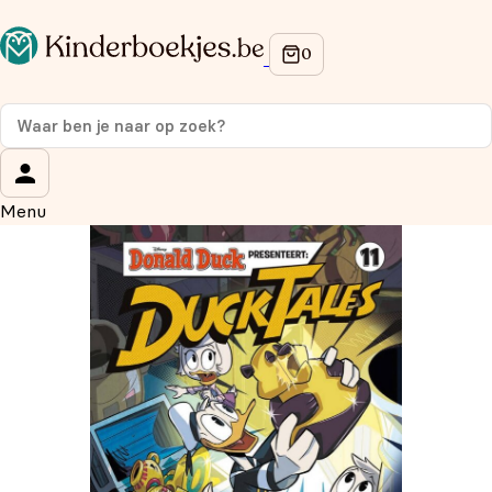
Op de hoogte blijven van onze acties?
Meld je aan voor onze nieuwsbrief en ontvang
10%
korting
op je eerste aankoop!
Wat is je voornaam?
*
Menu
Wat is je e-mailadres?
*
Aanmelden
We gebruiken je gegevens om contact op te nemen, in
overeenstemming met ons
privacybeleid.