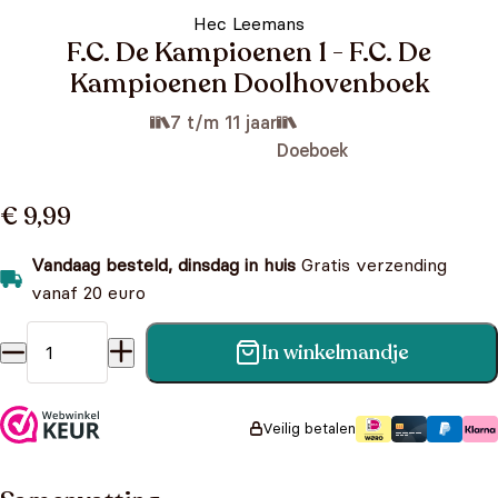
Hec Leemans
F.C. De Kampioenen 1 - F.C. De
Kampioenen Doolhovenboek
7 t/m 11 jaar
Doeboek
€ 9,99
Vandaag besteld, dinsdag in huis
Gratis verzending
vanaf 20 euro
In winkelmandje
F.C. De Kampioenen 1 - F.C. De Kampioenen Doolhovenboek
aantal
Veilig betalen