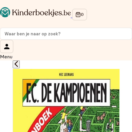
Op de hoogte blijven van onze acties?
Meld je aan voor onze nieuwsbrief en ontvang
10%
korting
op je eerste aankoop!
Wat is je voornaam?
*
Menu
Wat is je e-mailadres?
*
Aanmelden
We gebruiken je gegevens om contact op te nemen, in
overeenstemming met ons
privacybeleid.