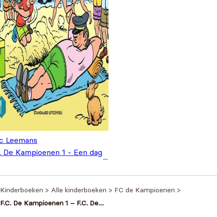
c Leemans
C. De Kampioenen 1 - Een dag
n zee
€
10,99
Kinderboeken
>
Alle kinderboeken
>
FC de Kampioenen
>
F.C. De Kampioenen 1 – F.C. De
Kampioenen Doolhovenboek