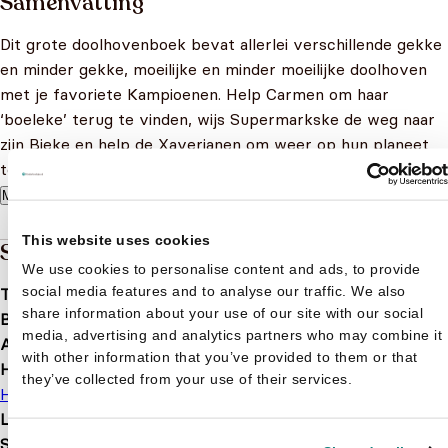
Samenvatting
Dit grote doolhovenboek bevat allerlei verschillende gekke
en minder gekke, moeilijke en minder moeilijke doolhoven
met je favoriete Kampioenen. Help Carmen om haar
‘boeleke’ terug te vinden, wijs Supermarkske de weg naar
zijn Bieke en help de Xaverianen om weer op hun planeet
te komen. Voor Kampioenenfans vanaf 7 jaar!
Meer lezen
This website uses cookies
Specificaties
We use cookies to personalise content and ads, to provide
social media features and to analyse our traffic. We also
Taal
nl
share information about your use of our site with our social
Bindwijze
Paperback
media, advertising and analytics partners who may combine it
Aantal pagina's
64
with other information that you’ve provided to them or that
Hoofdauteur
they’ve collected from your use of their services.
Hec Leemans
Leeftijd
7 t/m 11 jaar
Serie of karakter