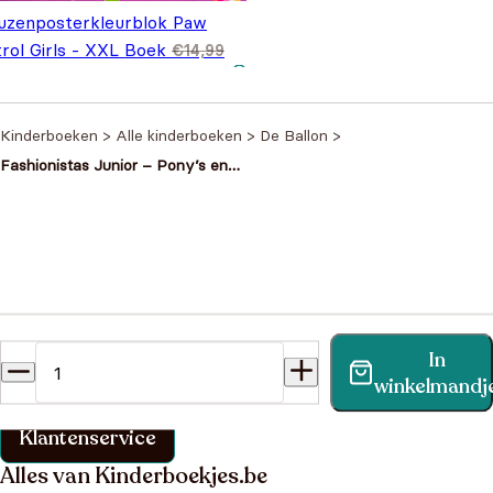
uzenposterkleurblok Paw
rol Girls - XXL Boek
€
14,99
spronkelijke prijs was:
Huidige prijs is: €5,99.
,99
4,99.
Kinderboeken
>
Alle kinderboeken
>
De Ballon
>
Fashionistas Junior – Pony’s en
paarden
Heb je een vraag?
In
Vind binnen no-time antwoord op je vraag op onze
winkelmandj
klantenservice pagina.
Klantenservice
Alles van Kinderboekjes.be