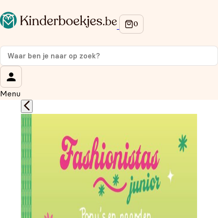
Op de hoogte blijven van onze acties?
Meld je aan voor onze nieuwsbrief en ontvang
10%
korting
op je eerste aankoop!
Wat is je voornaam?
*
Menu
Wat is je e-mailadres?
*
Aanmelden
We gebruiken je gegevens om contact op te nemen, in
overeenstemming met ons
privacybeleid.