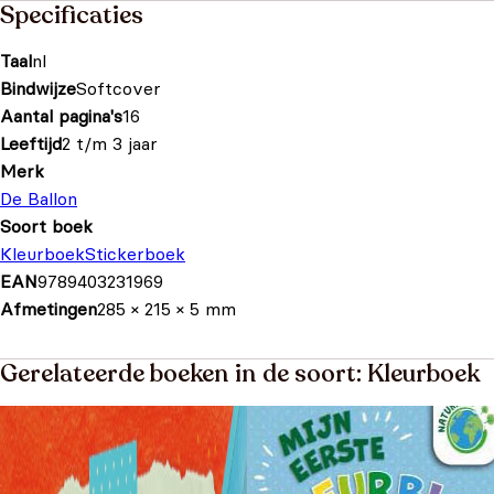
Specificaties
Taal
nl
Bindwijze
Softcover
Aantal pagina's
16
Leeftijd
2 t/m 3 jaar
Merk
De Ballon
Soort boek
Kleurboek
Stickerboek
EAN
9789403231969
Afmetingen
285 × 215 × 5 mm
Gerelateerde boeken in de soort: Kleurboek