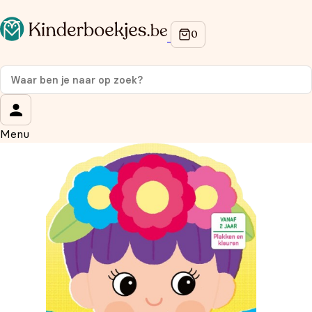
Op de hoogte blijven van onze acties?
Meld je aan voor onze nieuwsbrief en ontvang
10%
korting
op je eerste aankoop!
Wat is je voornaam?
*
Menu
Wat is je e-mailadres?
*
Aanmelden
We gebruiken je gegevens om contact op te nemen, in
overeenstemming met ons
privacybeleid.