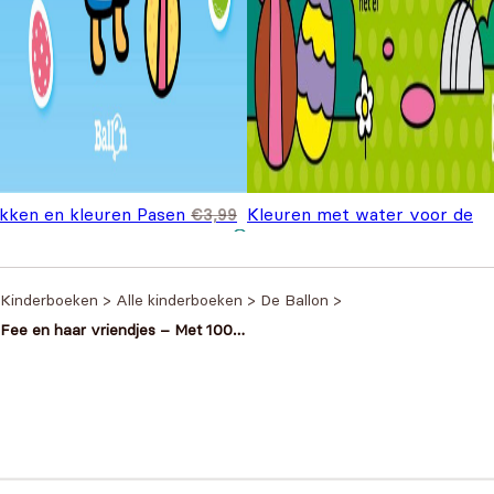
akken en kleuren Pasen
Kleuren met water voor de
€
3,99
spronkelijke prijs was:
Huidige prijs is: €2,99.
Oorspr
,99
kleintjes - Pasen
€
7,99
€
9,99
,99.
prijs 
€9,99
Kinderboeken
>
Alle kinderboeken
>
De Ballon
>
Fee en haar vriendjes – Met 100
stickers
Heb je een vraag?