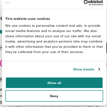
Game over 15. very bad trip
€ 9,99
This website uses cookies
We use cookies to personalise content and ads, to provide
Voor 15:00 uur besteld, morgen in huis
Gratis
social media features and to analyse our traffic. We also
verzending vanaf 20 euro
share information about your use of our site with our social
media, advertising and analytics partners who may combine
it with other information that you’ve provided to them or that
In winkelmandje
Game over 15. very bad trip aantal
they’ve collected from your use of their services.
Veilig betalen
Show details
Samenvatting
Allow all
Kleine Barbaar, de virtuele avatar van Kid Paddle, tekent
weer present voor een rondje tekstloze eenpaginagags vol
Deny
geschifte en onvoorspelbare wendingen. Zijn doel en zijn