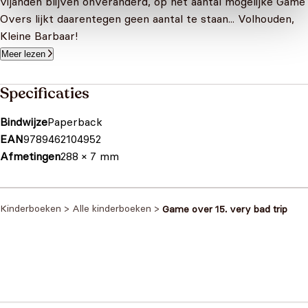
vijanden blijven onveranderd, op het aantal mogelijke Game
Overs lijkt daarentegen geen aantal te staan... Volhouden,
Kleine Barbaar!
Meer lezen
Specificaties
Bindwijze
Paperback
EAN
9789462104952
Afmetingen
288 × 7 mm
Kinderboeken
>
Alle kinderboeken
>
Game over 15. very bad trip