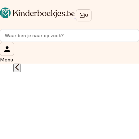
Op de hoogte blijven van onze acties?
Meld je aan voor onze nieuwsbrief en ontvang
10%
korting
op je eerste aankoop!
Wat is je voornaam?
*
Menu
Wat is je e-mailadres?
*
Aanmelden
We gebruiken je gegevens om contact op te nemen, in
overeenstemming met ons
privacybeleid.