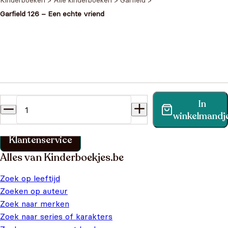
Kinderboeken
>
Alle kinderboeken
>
Garfield
>
Garfield 126 – Een echte vriend
Heb je een vraag?
In
Vind binnen no-time antwoord op je vraag op onze
winkelmandj
klantenservice pagina.
Klantenservice
Alles van Kinderboekjes.be
Zoek op leeftijd
Zoeken op auteur
Zoek naar merken
Zoek naar series of karakters