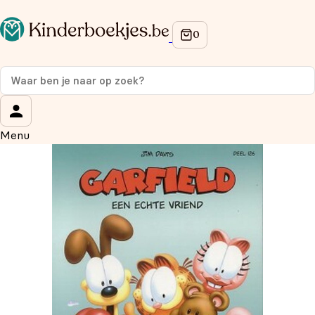
Op de hoogte blijven van onze acties?
Meld je aan voor onze nieuwsbrief en ontvang
10%
korting
op je eerste aankoop!
Wat is je voornaam?
*
Menu
Wat is je e-mailadres?
*
Aanmelden
We gebruiken je gegevens om contact op te nemen, in
overeenstemming met ons
privacybeleid.