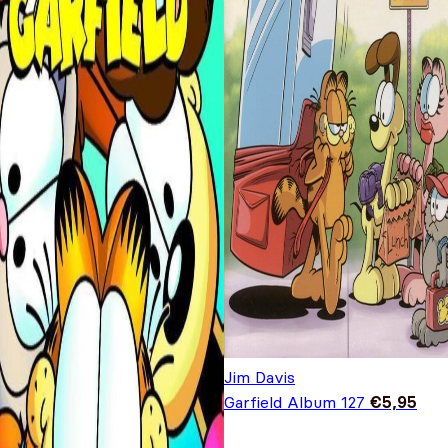
Jim Davis
Garfield Album 127
€
5,95