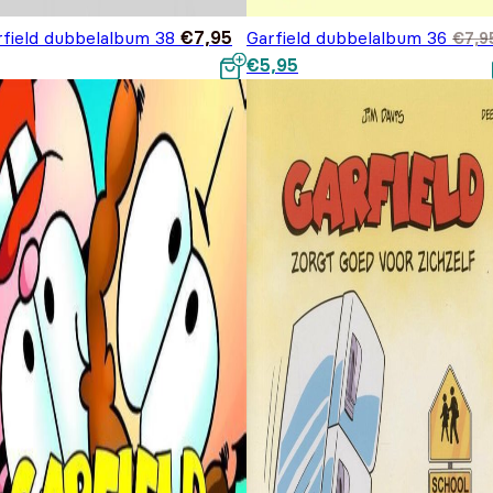
rfield dubbelalbum 38
€
7,95
Garfield dubbelalbum 36
€
7,9
Oorspronkelijke prijs was:
Huidige prijs is: €5,95.
€
5,95
€7,95.