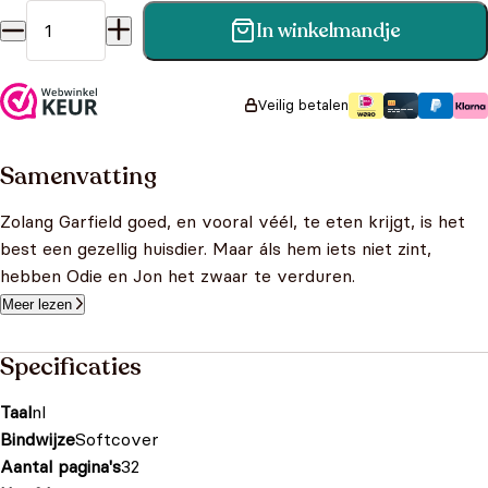
In winkelmandje
Garfield 126 - Een echte vriend aantal
Veilig betalen
Samenvatting
Zolang Garfield goed, en vooral véél, te eten krijgt, is het
best een gezellig huisdier. Maar áls hem iets niet zint,
hebben Odie en Jon het zwaar te verduren.
Meer lezen
Specificaties
Taal
nl
Bindwijze
Softcover
Aantal pagina's
32