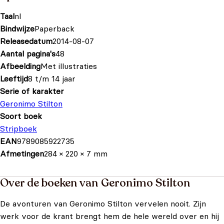
Taal
nl
Bindwijze
Paperback
Releasedatum
2014-08-07
Aantal pagina's
48
Afbeelding
Met illustraties
Leeftijd
8 t/m 14 jaar
Serie of karakter
Geronimo Stilton
Soort boek
Stripboek
EAN
9789085922735
Afmetingen
284 × 220 × 7 mm
Over de boeken van Geronimo Stilton
De avonturen van Geronimo Stilton vervelen nooit. Zijn
werk voor de krant brengt hem de hele wereld over en hij