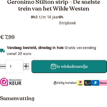
Geronimo Stilton strip - De snelste
trein van het Wilde Westen
8 t/m 14 jaar
Stripboek
€ 7,99
Vandaag besteld, dinsdag in huis
Gratis verzending
vanaf 20 euro
In winkelmandje
Geronimo Stilton strip - De snelste trein van het Wilde
Westen aantal
Veilig betalen
Samenvatting