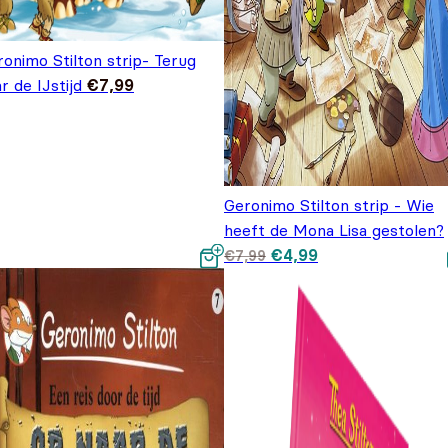
onimo Stilton strip- Terug
r de IJstijd
€
7,99
Geronimo Stilton strip - Wie
heeft de Mona Lisa gestolen?
Oorspronkelijke prijs
Huidige prijs is:
€
4,99
€
7,99
was: €7,99.
€4,99.