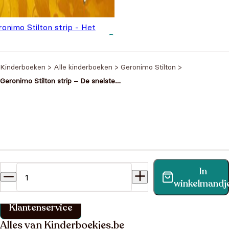
onimo Stilton strip - Het
heim van de sfinx
€
7,99
Kinderboeken
>
Alle kinderboeken
>
Geronimo Stilton
>
Geronimo Stilton strip – De snelste
trein van het Wilde Westen
Heb je een vraag?
In
Vind binnen no-time antwoord op je vraag op onze
winkelmandj
klantenservice pagina.
Klantenservice
Alles van Kinderboekjes.be