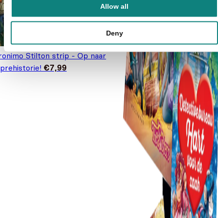
Allow all
Deny
onimo Stilton strip - Op naar
prehistorie!
€
7,99