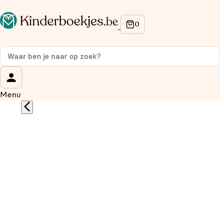
Op de hoogte blijven van onze acties?
Meld je aan voor onze nieuwsbrief en ontvang
10%
korting
op je eerste aankoop!
Wat is je voornaam?
*
Menu
Wat is je e-mailadres?
*
Aanmelden
We gebruiken je gegevens om contact op te nemen, in
overeenstemming met ons
privacybeleid.