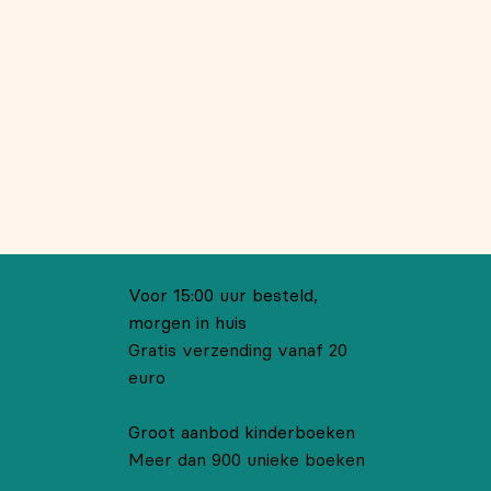
Voor 15:00 uur besteld,
morgen in huis
Gratis verzending vanaf 20
euro
Groot aanbod kinderboeken
Meer dan 900 unieke boeken