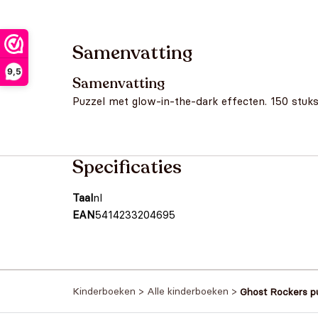
Samenvatting
9,5
Samenvatting
Puzzel met glow-in-the-dark effecten. 150 stuks
Specificaties
Taal
nl
EAN
5414233204695
Kinderboeken
>
Alle kinderboeken
>
Ghost Rockers pu
dark