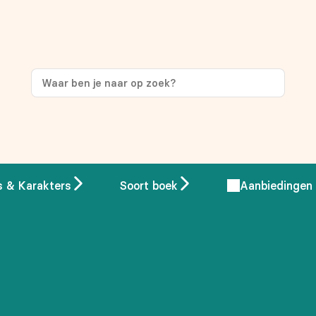
ng
op je eerste aankoop!
s & Karakters
Soort boek
Aanbiedingen
 overeenstemming met ons
privacybeleid.