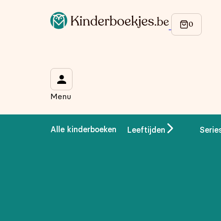
Op de hoogte blijven van onze acties?
Meld je aan voor onze nieuwsbrief en ontvang
10% korti
Wat is je voornaam?
*
Menu
Wat is je e-mailadres?
*
Alle kinderboeken
Leeftijden
Serie
Aanmelden
We gebruiken je gegevens om contact op te nemen, in