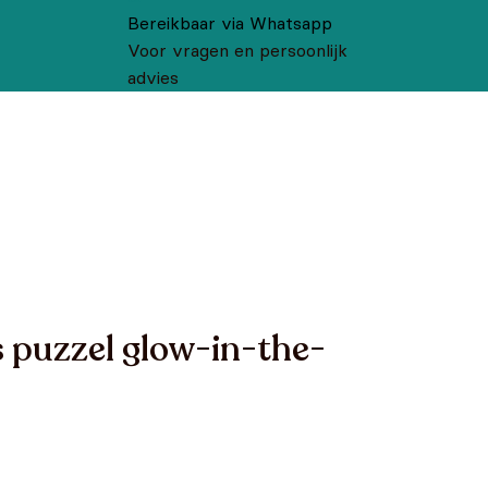
Bereikbaar via Whatsapp
Voor vragen en persoonlijk
advies
 puzzel glow-in-the-