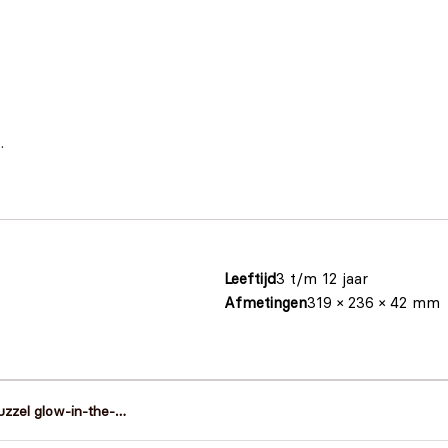
.
Leeftijd
3 t/m 12 jaar
Afmetingen
319 × 236 × 42 mm
zzel glow-in-the-