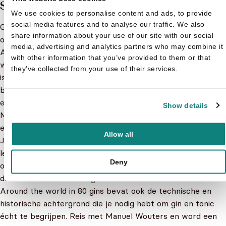
Samenvatting
We use cookies to personalise content and ads, to provide
social media features and to analyse our traffic. We also
Gin is meer dan ooit in. Het aanbod is rijker, maar ook
share information about your use of our site with our social
onoverzichtelijker dan ooit.
media, advertising and analytics partners who may combine it
Around the world in 80 gins is het eerste boek dat de
with other information that you’ve provided to them or that
wereld van de gin duidelijk in kaart brengt. Manuel Wouters
they’ve collected from your use of their services.
is je gids. Hij heeft de zeven wereldzeeën bevaren als
barman op het cruiseschip Queen Elizabeth II en koestert
een grenzeloze passie voor gin. De wereld kent volgens
Show details
Manuel zeven ginregio's, die allemaal vertrekken vanuit hun
eigen tradities en vaak exotische botanicals introduceren.
Allow all
Je ontdekt naast 80 gins ook verschillende tonicsoorten en
leert hoe je ze het mooist combineert. Verras met een
Deny
originele botanical en schenk je gin en tonic zo deskundig
dat alle smaken tot uiting komen.
Around the world in 80 gins bevat ook de technische en
historische achtergrond die je nodig hebt om gin en tonic
écht te begrijpen. Reis met Manuel Wouters en word een