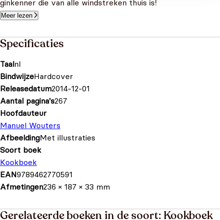
ginkenner die van alle windstreken thuis is!
Meer lezen
Specificaties
Taal
nl
Bindwijze
Hardcover
Releasedatum
2014-12-01
Aantal pagina's
267
Hoofdauteur
Manuel Wouters
Afbeelding
Met illustraties
Soort boek
Kookboek
EAN
9789462770591
Afmetingen
236 × 187 × 33 mm
Gerelateerde boeken in de soort: Kookboek