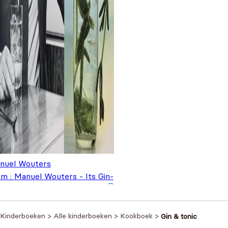
nuel Wouters
am : Manuel Wouters - Its Gin-
clock
€
14,99
Kinderboeken
>
Alle kinderboeken
>
Kookboek
>
Gin & tonic