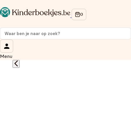
Op de hoogte blijven van onze acties?
Meld je aan voor onze nieuwsbrief en ontvang
10%
korting
op je eerste aankoop!
Wat is je voornaam?
*
Menu
Wat is je e-mailadres?
*
Aanmelden
We gebruiken je gegevens om contact op te nemen, in
overeenstemming met ons
privacybeleid.