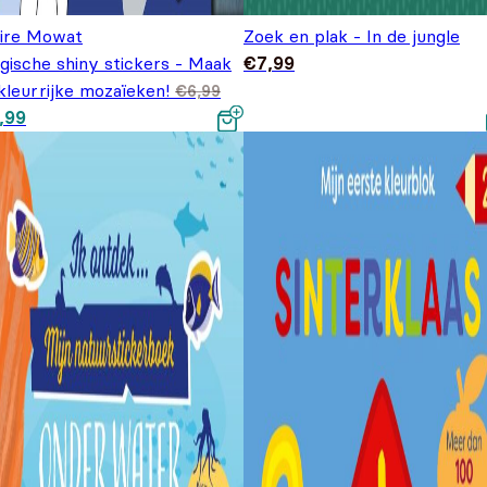
aire Mowat
Zoek en plak - In de jungle
gische shiny stickers - Maak
€
7,99
kleurrijke mozaïeken!
€
6,99
spronkelijke prijs was:
Huidige prijs is: €4,99.
,99
,99.