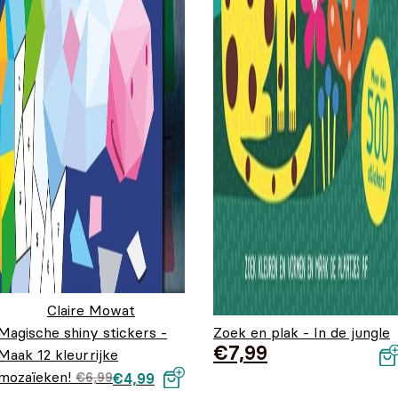
Claire Mowat
Magische shiny stickers -
Zoek en plak - In de jungle
€
7,99
Maak 12 kleurrijke
mozaïeken!
Oorspronkelijke
Huidige
€
6,99
€
4,99