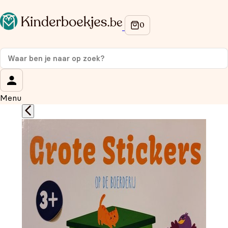
Op de hoogte blijven van onze acties?
Meld je aan voor onze nieuwsbrief en ontvang
10%
korting
op je eerste aankoop!
Wat is je voornaam?
*
Menu
Wat is je e-mailadres?
*
Aanmelden
We gebruiken je gegevens om contact op te nemen, in
overeenstemming met ons
privacybeleid.