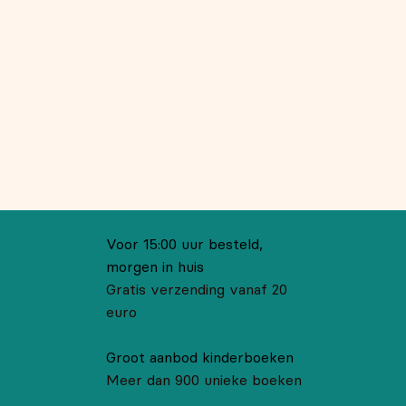
Voor 15:00 uur besteld,
morgen in huis
Gratis verzending vanaf 20
euro
Groot aanbod kinderboeken
Meer dan 900 unieke boeken