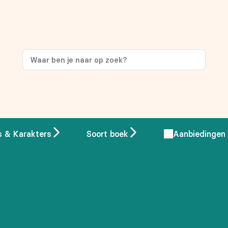
ng
op je eerste aankoop!
s & Karakters
Soort boek
Aanbiedingen
 overeenstemming met ons
privacybeleid.