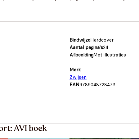
Bindwijze
Hardcover
Aantal pagina's
24
Afbeelding
Met illustraties
Merk
Zwijsen
EAN
9789048728473
ort: AVI boek