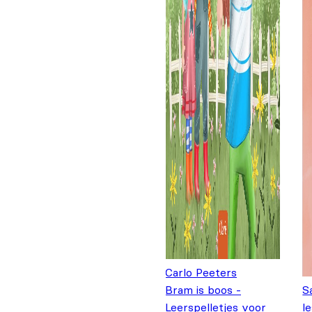
Carlo Peeters
Bram is boos -
S
Leerspelletjes voor
l