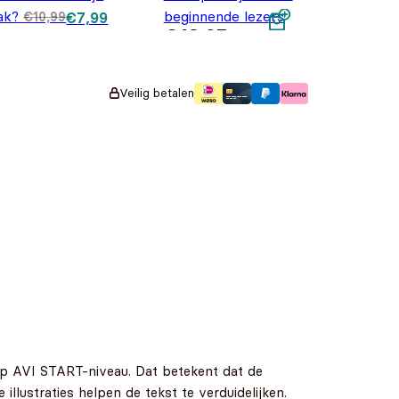
ak?
Oorspronkelijke prijs was:
Huidige prijs is: €7,99.
beginnende lezers
€
10,99
€
7,99
€
18,95
€10,99.
s was: €19,95.
,95.
Veilig betalen
en op AVI START-niveau. Dat betekent dat de
illustraties helpen de tekst te verduidelijken.