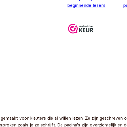
beginnende lezers
p
Oorspronkelijke prij
Huidige prijs is: €14
€
19,95
€
14,95
iaal gemaakt voor kleuters die al willen lezen. Ze zijn geschrev
oken zoals je ze schrijft. De pagina's zijn overzichtelijk en de 