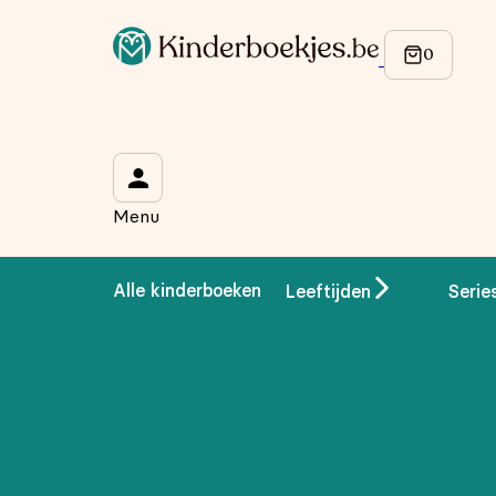
Op de hoogte blijven van onze acties?
Meld je aan voor onze nieuwsbrief en ontvang
10% korti
Wat is je voornaam?
*
Menu
Wat is je e-mailadres?
*
Alle kinderboeken
Leeftijden
Serie
Aanmelden
We gebruiken je gegevens om contact op te nemen, in