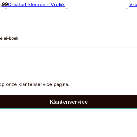
,99
Creatief kleuren - Vrolijk
Vro
Pasen
€
4,50
pla
te ei-boek
op onze klantenservice pagina.
Klantenservice