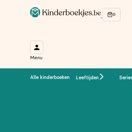
Op de hoogte blijven van onze acties?
Meld je aan voor onze nieuwsbrief en ontvang
10% korti
Wat is je voornaam?
*
Menu
Wat is je e-mailadres?
*
Alle kinderboeken
Leeftijden
Serie
Aanmelden
We gebruiken je gegevens om contact op te nemen, in