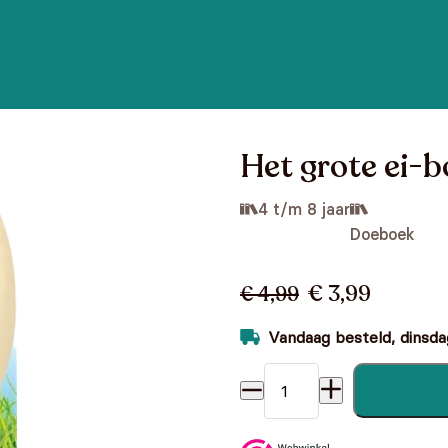
Het grote ei-
4 t/m 8 jaar
Doeboek
€ 3,99
€ 4,99
Vandaag besteld, dinsdag
Het grote ei-boek aantal