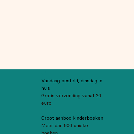
Vandaag besteld, dinsdag in
huis
Gratis verzending vanaf 20
euro
Groot aanbod kinderboeken
Meer dan 900 unieke
boeken