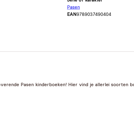
Pasen
EAN
9789037490404
overende Pasen kinderboeken! Hier vind je allerlei soorten b