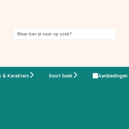
ng
op je eerste aankoop!
s & Karakters
Soort boek
Aanbiedingen
 overeenstemming met ons
privacybeleid.