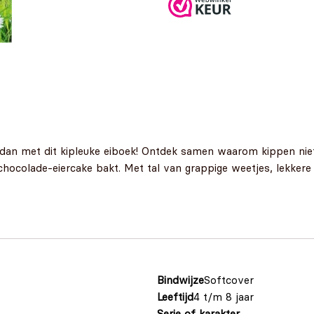
 dan met dit kipleuke eiboek! Ontdek samen waarom kippen niet
chocolade-eiercake bakt. Met tal van grappige weetjes, lekkere
Bindwijze
Softcover
Leeftijd
4 t/m 8 jaar
Serie of karakter