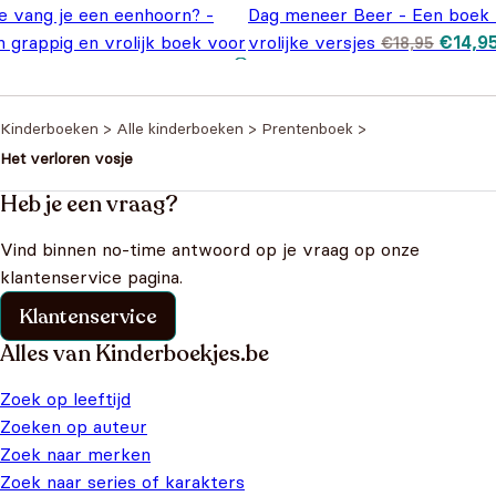
e vang je een eenhoorn? -
Dag meneer Beer - Een boek 
Oorspr
 grappig en vrolijk boek voor
vrolijke versjes
€
14,9
€
18,95
prijs 
ine avonturiers
€
18,95
€18,95
Kinderboeken
>
Alle kinderboeken
>
Prentenboek
>
Het verloren vosje
Heb je een vraag?
Vind binnen no-time antwoord op je vraag op onze
klantenservice pagina.
Klantenservice
Alles van Kinderboekjes.be
Zoek op leeftijd
Zoeken op auteur
Zoek naar merken
Zoek naar series of karakters