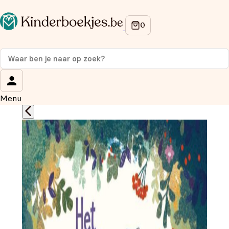
Op de hoogte blijven van onze acties?
Meld je aan voor onze nieuwsbrief en ontvang
10%
korting
op je eerste aankoop!
Wat is je voornaam?
*
Menu
Wat is je e-mailadres?
*
Aanmelden
We gebruiken je gegevens om contact op te nemen, in
overeenstemming met ons
privacybeleid.