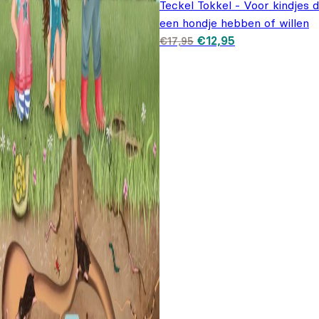
Teckel Tokkel - Voor kindjes d
een hondje hebben of willen
Oorspronkelijke prijs
Huidige prijs is:
€
12,95
€
17,95
was: €17,95.
€12,95.