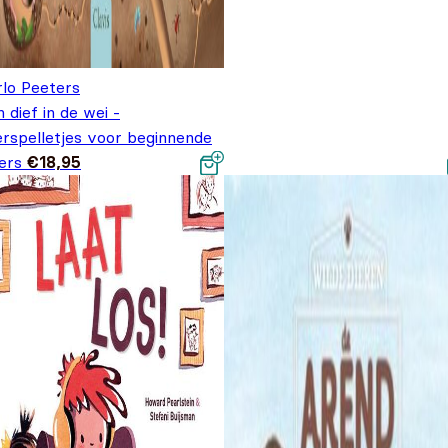
rlo Peeters
 dief in de wei -
erspelletjes voor beginnende
ers
€
18,95