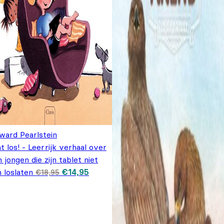
ward Pearlstein
t los! - Leerrijk verhaal over
 jongen die zijn tablet niet
Oorspronkelijke
Huidige
 loslaten
€
14,95
€
18,95
prijs was:
prijs is:
€18,95.
€14,95.