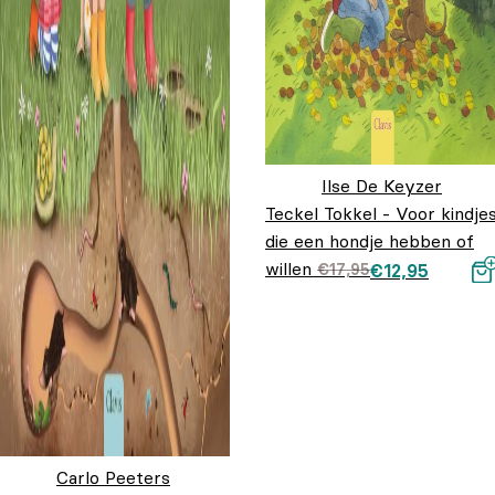
Ilse De Keyzer
Teckel Tokkel - Voor kindje
die een hondje hebben of
willen
Oorspronkelijke
Huidige prijs is:
€
17,95
€
12,95
prijs was:
€12,95.
€17,95.
Carlo Peeters