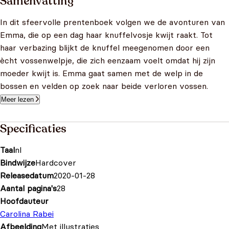
Samenvatting
In dit sfeervolle prentenboek volgen we de avonturen van
Emma, die op een dag haar knuffelvosje kwijt raakt. Tot
haar verbazing blijkt de knuffel meegenomen door een
ècht vossenwelpje, die zich eenzaam voelt omdat hij zijn
moeder kwijt is. Emma gaat samen met de welp in de
bossen en velden op zoek naar beide verloren vossen.
Meer lezen
Specificaties
Taal
nl
Bindwijze
Hardcover
Releasedatum
2020-01-28
Aantal pagina's
28
Hoofdauteur
Carolina Rabei
Afbeelding
Met illustraties