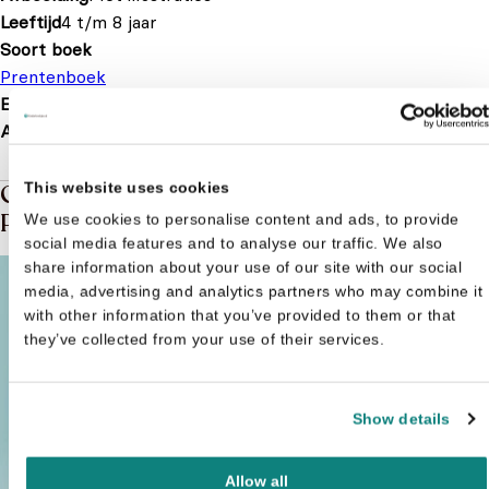
Leeftijd
4 t/m 8 jaar
Soort boek
Prentenboek
EAN
9789463132435
Afmetingen
287 × 254 × 11 mm
This website uses cookies
Gerelateerde boeken in de soort:
Prentenboek
We use cookies to personalise content and ads, to provide
social media features and to analyse our traffic. We also
share information about your use of our site with our social
media, advertising and analytics partners who may combine it
with other information that you’ve provided to them or that
they’ve collected from your use of their services.
Show details
Allow all