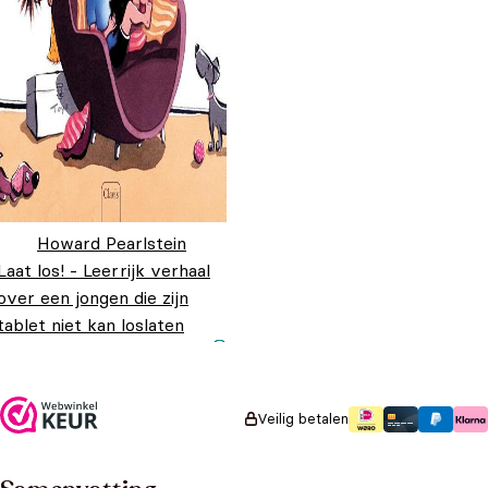
Howard Pearlstein
Laat los! - Leerrijk verhaal
over een jongen die zijn
tablet niet kan loslaten
Oorspronkelijke prijs
Huidige prijs is:
€
18,95
€
14,95
was: €18,95.
€14,95.
Veilig betalen