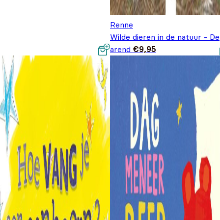
Renne
Wilde dieren in de natuur - De
arend
€
9,95