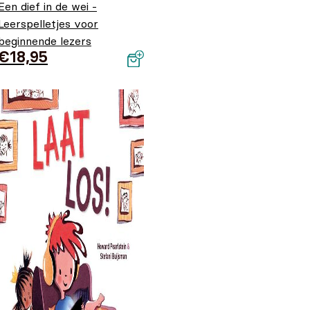
Een dief in de wei -
Leerspelletjes voor
beginnende lezers
€
18,95