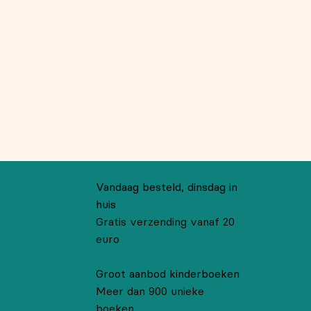
Vandaag besteld, dinsdag in
huis
Gratis verzending vanaf 20
euro
Groot aanbod kinderboeken
Meer dan 900 unieke
boeken