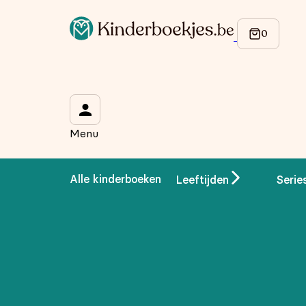
Op de hoogte blijven van onze acties?
Meld je aan voor onze nieuwsbrief en ontvang
10% korti
Wat is je voornaam?
*
Menu
Wat is je e-mailadres?
*
Alle kinderboeken
Leeftijden
Serie
Aanmelden
We gebruiken je gegevens om contact op te nemen, in