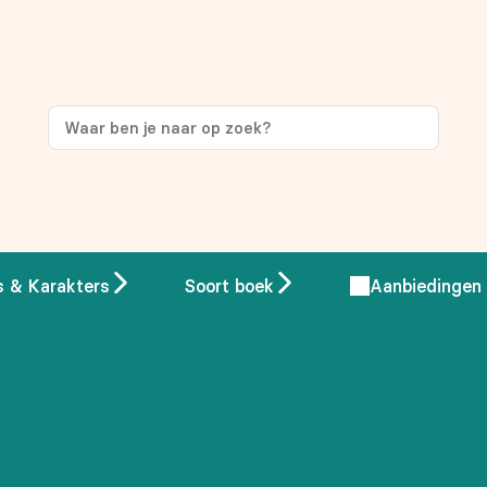
ng
op je eerste aankoop!
s & Karakters
Soort boek
Aanbiedingen
 overeenstemming met ons
privacybeleid.