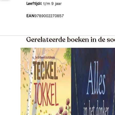
Leeftijd
4 t/m 9 jaar
EAN
9789002270857
Gerelateerde boeken in de s