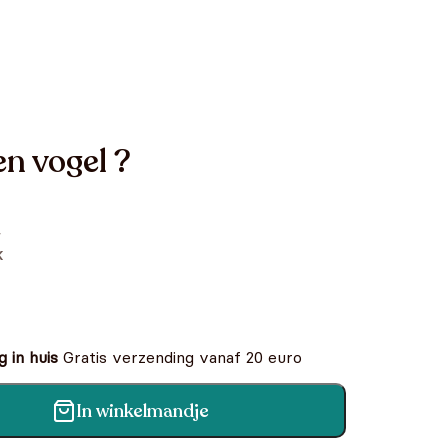
n vogel ?
,
k
 in huis
Gratis verzending vanaf 20 euro
In winkelmandje
tal