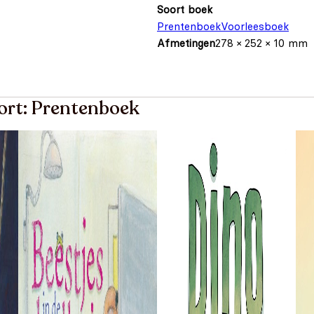
Soort boek
Prentenboek
Voorleesboek
Afmetingen
278 × 252 × 10 mm
oort: Prentenboek