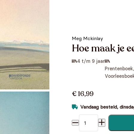
Meg Mckinlay
Hoe maak je ee
4 t/m 9 jaar
Prentenboek
Voorleesboe
€ 16,99
Vandaag besteld, dinsdag
Hoe maak je een vogel ? aan