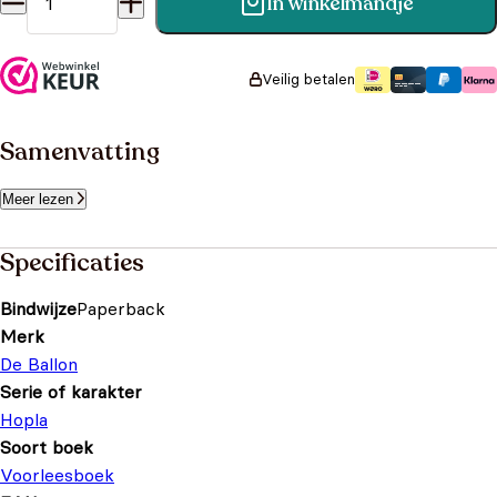
In winkelmandje
Hopla Naar de winkel softcover aantal
Veilig betalen
Samenvatting
Meer lezen
Specificaties
Bindwijze
Paperback
Merk
De Ballon
Serie of karakter
Hopla
Soort boek
Voorleesboek