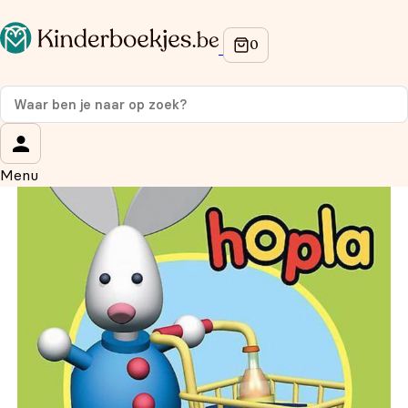
Op de hoogte blijven van onze acties?
Meld je aan voor onze nieuwsbrief en ontvang
10%
korting
op je eerste aankoop!
Wat is je voornaam?
*
Menu
Wat is je e-mailadres?
*
Aanmelden
We gebruiken je gegevens om contact op te nemen, in
overeenstemming met ons
privacybeleid.