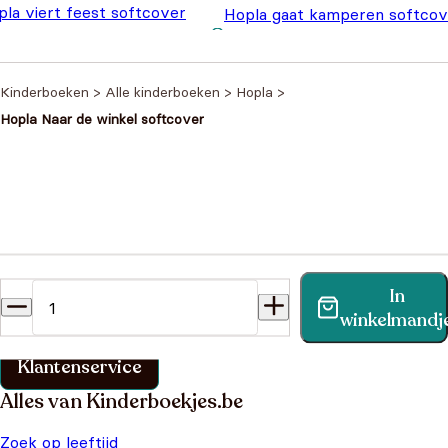
pla viert feest softcover
Hopla gaat kamperen softcov
Oorspronkelijke prijs
Huidige prijs is:
,99
€
3,50
€
4,99
was: €4,99.
€3,50.
Kinderboeken
>
Alle kinderboeken
>
Hopla
>
Hopla Naar de winkel softcover
Heb je een vraag?
In
Vind binnen no-time antwoord op je vraag op onze
winkelmandj
klantenservice pagina.
Klantenservice
Alles van Kinderboekjes.be
Zoek op leeftijd