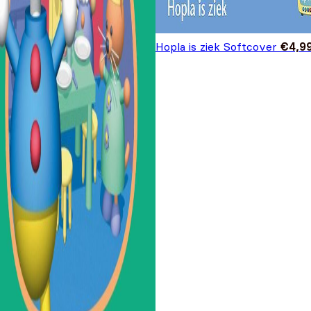
Hopla is ziek Softcover
€
4,9