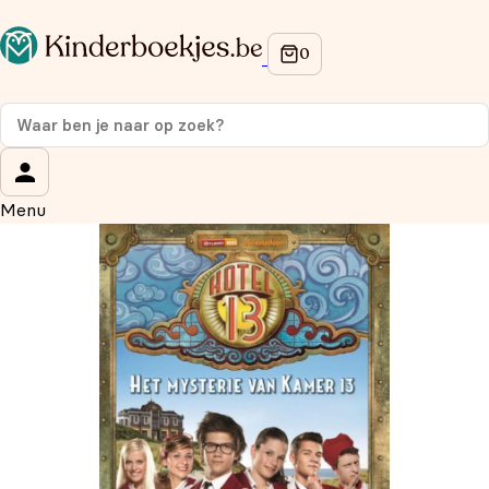
Op de hoogte blijven van onze acties?
Meld je aan voor onze nieuwsbrief en ontvang
10%
korting
op je eerste aankoop!
Wat is je voornaam?
*
Menu
Wat is je e-mailadres?
*
Aanmelden
We gebruiken je gegevens om contact op te nemen, in
overeenstemming met ons
privacybeleid.