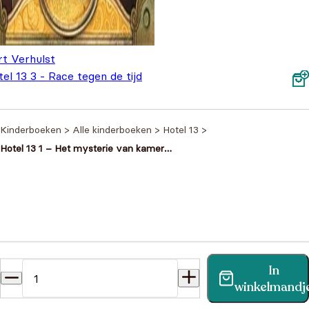
rt Verhulst
el 13 3 - Race tegen de tijd
,99
Kinderboeken
>
Alle kinderboeken
>
Hotel 13
>
Hotel 13 1 – Het mysterie van kamer
13
Heb je een vraag?
In
Vind binnen no-time antwoord op je vraag op onze
winkelmandj
klantenservice pagina.