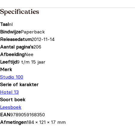
Specificaties
Taal
nl
Bindwijze
Paperback
Releasedatum
2012-11-14
Aantal pagina's
206
Afbeelding
Nee
Leeftijd
9 t/m 15 jaar
Merk
Studio 100
Serie of karakter
Hotel 13
Soort boek
Leesboek
EAN
9789059168350
Afmetingen
184 × 121 × 17 mm