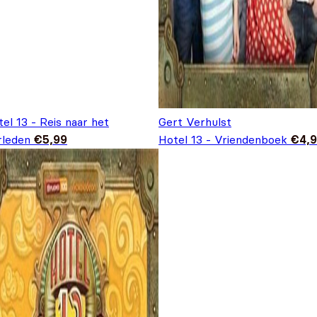
el 13 - Reis naar het
Gert Verhulst
rleden
€
5,99
Hotel 13 - Vriendenboek
€
4,