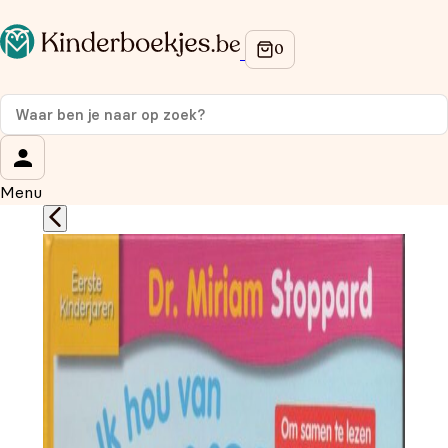
Op de hoogte blijven van onze acties?
Meld je aan voor onze nieuwsbrief en ontvang
10%
korting
op je eerste aankoop!
Wat is je voornaam?
*
Menu
Wat is je e-mailadres?
*
Aanmelden
We gebruiken je gegevens om contact op te nemen,
in overeenstemming met ons
privacybeleid.