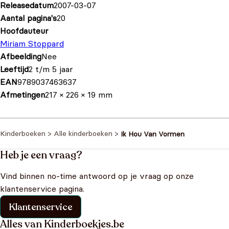
Releasedatum
2007-03-07
Aantal pagina's
20
Hoofdauteur
Miriam Stoppard
Afbeelding
Nee
Leeftijd
2 t/m 5 jaar
EAN
9789037463637
Afmetingen
217 × 226 × 19 mm
Kinderboeken
>
Alle kinderboeken
>
Ik Hou Van Vormen
Heb je een vraag?
Vind binnen no-time antwoord op je vraag op onze
klantenservice pagina.
Klantenservice
Alles van Kinderboekjes.be