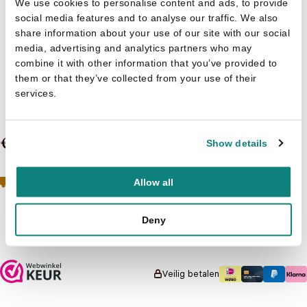
We use cookies to personalise content and ads, to provide
social media features and to analyse our traffic. We also
share information about your use of our site with our social
media, advertising and analytics partners who may
Miriam Stoppard
combine it with other information that you’ve provided to
Ik Hou Van Vormen
them or that they’ve collected from your use of their
services.
2 t/m 5 jaar
€ 8,95
Show details
Geen boeken meer op voorraad
Toch geïnteresseerd?
Allow all
Neem contact op met de klantenservice
Deny
Niet op voorraad
Veilig betalen