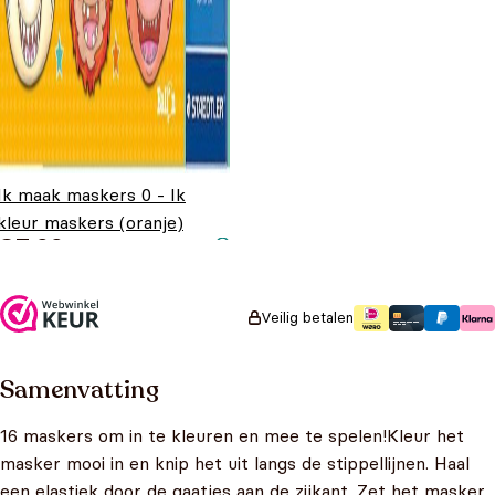
Ik maak maskers 0 - Ik
kleur maskers (oranje)
€
7,99
Veilig betalen
Samenvatting
16 maskers om in te kleuren en mee te spelen!Kleur het
masker mooi in en knip het uit langs de stippellijnen. Haal
een elastiek door de gaatjes aan de zijkant. Zet het masker