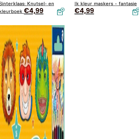
Sinterklaas: Knutsel- en
Ik kleur maskers - fantasie
€
4,99
€
4,99
kleurboek