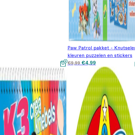
Paw Patrol pakket - Knutsele
kleuren puzzelen en stickers
Oorspronkelijke prijs
Huidige prijs is:
€
4,99
€
9,99
was: €9,99.
€4,99.