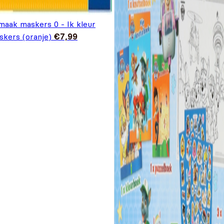
maak maskers 0 - Ik kleur
skers (oranje)
€
7,99