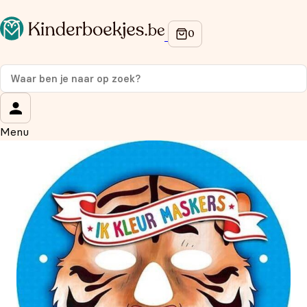
Op de hoogte blijven van onze acties?
Meld je aan voor onze nieuwsbrief en ontvang
10%
korting
op je eerste aankoop!
Wat is je voornaam?
*
Menu
Wat is je e-mailadres?
*
Aanmelden
We gebruiken je gegevens om contact op te nemen, in
overeenstemming met ons
privacybeleid.