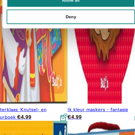
Allow all
Deny
terklaas: Knutsel- en
Ik kleur maskers - fantasie
eurboek
€
4,99
€
4,99