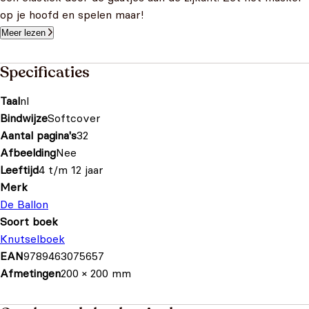
op je hoofd en spelen maar!
Meer lezen
Specificaties
Taal
nl
Bindwijze
Softcover
Aantal pagina's
32
Afbeelding
Nee
Leeftijd
4 t/m 12 jaar
Merk
De Ballon
Soort boek
Knutselboek
EAN
9789463075657
Afmetingen
200 × 200 mm