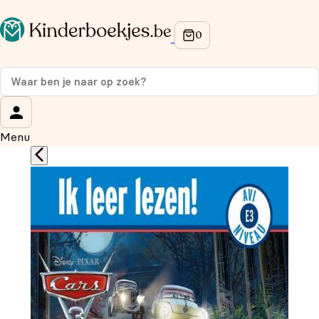
Op de hoogte blijven van onze acties?
Meld je aan voor onze nieuwsbrief en ontvang
10%
korting
op je eerste aankoop!
Wat is je voornaam?
*
Menu
Wat is je e-mailadres?
*
Aanmelden
We gebruiken je gegevens om contact op te nemen, in
overeenstemming met ons
privacybeleid.