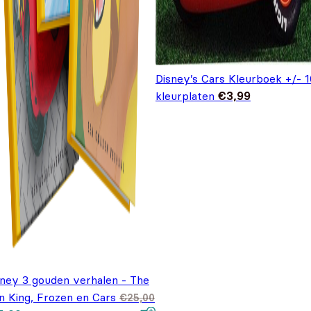
Disney’s Cars Kleurboek +/- 1
kleurplaten
€
3,99
sney 3 gouden verhalen - The
n King, Frozen en Cars
€
25,00