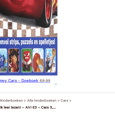
sney Cars - Doeboek
€
6,99
spronkelijke prijs was:
Huidige prijs is: €3,99.
,99
,99.
Kinderboeken
>
Alle kinderboeken
>
Cars
>
Ik leer lezen! – AVI E3 – Cars 3,
Bliksem gaat door