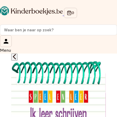
Op de hoogte blijven van onze acties?
Meld je aan voor onze nieuwsbrief en ontvang
10%
korting
op je eerste aankoop!
Wat is je voornaam?
*
Menu
Wat is je e-mailadres?
*
Aanmelden
We gebruiken je gegevens om contact op te nemen, in
overeenstemming met ons
privacybeleid.