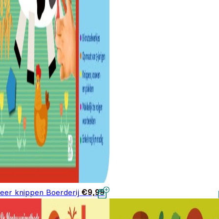
leer knippen Boerderij
€
9,99