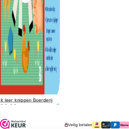
Ik leer knippen Boerderij
€
9,99
Veilig betalen