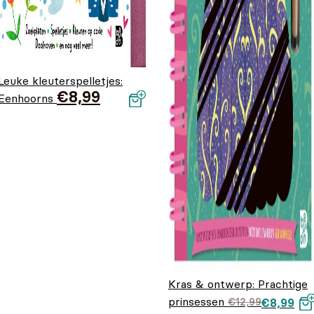
Leuke kleuterspelletjes:
€
8,99
Eenhoorns
Kras & ontwerp: Prachtige
prinsessen
Oorspronkel
Huidige
€
12,99
€
8,99