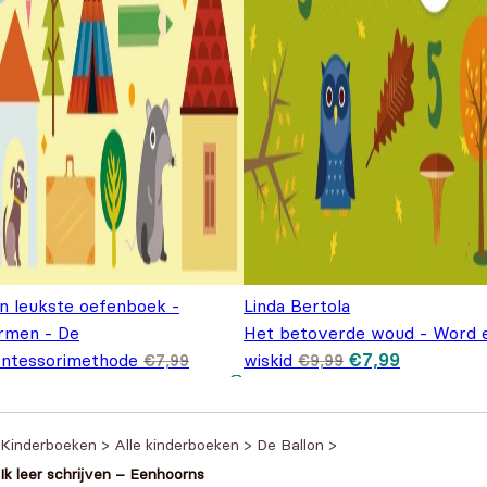
jn leukste oefenboek -
Linda Bertola
rmen - De
Het betoverde woud - Word 
Oorspronkelijke
Huidige pr
ntessorimethode
wiskid
€
7,99
€
7,99
€
9,99
prijs was: €9,99
is: €7,99.
spronkelijke prijs was:
Huidige prijs is: €5,99.
,99
,99.
Kinderboeken
>
Alle kinderboeken
>
De Ballon
>
Ik leer schrijven – Eenhoorns