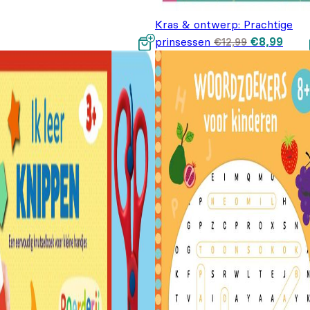
Kras & ontwerp: Prachtige
Oorspronke
Huid
prinsessen
€
8,99
€
12,99
prijs was:
prijs 
€12,99.
€8,9