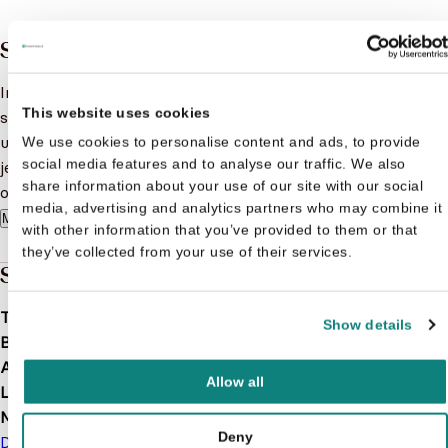
Samenvatting
In dit spelletjesblok met viltstift vind je allemaal leuke
This website uses cookies
schrijfspelletjes in het thema eenhoorns. Door de
uitwisbare pagina's kun je de spelletjes zo vaak spelen als
We use cookies to personalise content and ads, to provide
social media features and to analyse our traffic. We also
je maar wilt. En door het handige formaat neem je dit boek
share information about your use of our site with our social
overal mee naartoe!
media, advertising and analytics partners who may combine it
Meer lezen
with other information that you’ve provided to them or that
they’ve collected from your use of their services.
Specificaties
Taal
nl
Show details
Bindwijze
Hardcover
Aantal pagina's
48
Allow all
Leeftijd
5 t/m 7 jaar
Merk
Deny
De Ballon