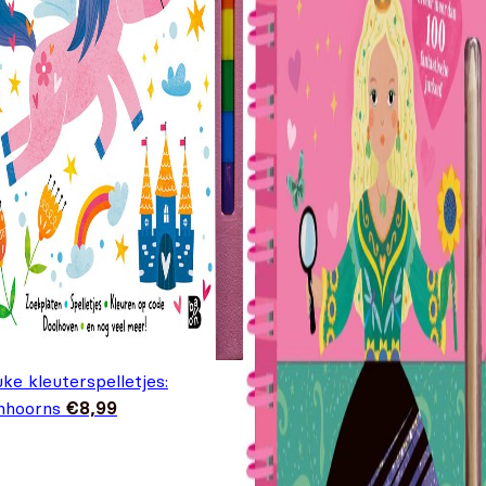
ke kleuterspelletjes:
nhoorns
€
8,99