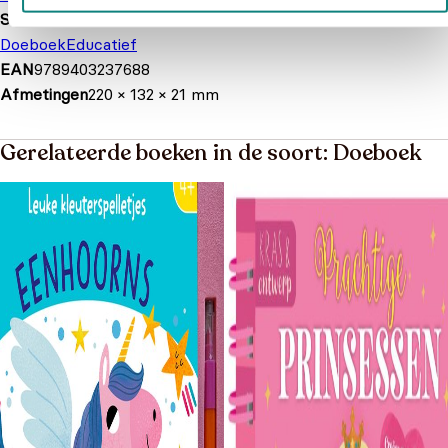
Soort boek
Doeboek
Educatief
EAN
9789403237688
Afmetingen
220 × 132 × 21 mm
Gerelateerde boeken in de soort: Doeboek