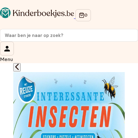
Op de hoogte blijven van onze acties?
Meld je aan voor onze nieuwsbrief en ontvang
10%
korting
op je eerste aankoop!
Wat is je voornaam?
*
Menu
Wat is je e-mailadres?
*
Aanmelden
We gebruiken je gegevens om contact op te nemen, in
overeenstemming met ons
privacybeleid.