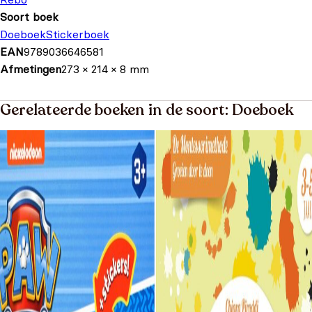
Soort boek
Doeboek
Stickerboek
EAN
9789036646581
Afmetingen
273 × 214 × 8 mm
Gerelateerde boeken in de soort: Doeboek