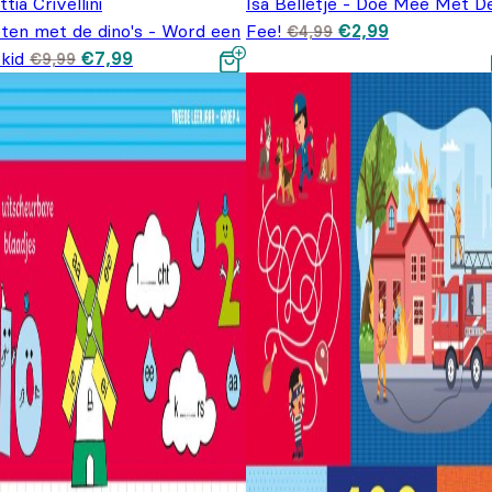
tia Crivellini
Isa Belletje - Doe Mee Met D
Oorspronkelijke pr
Huidige prijs
ten met de dino's - Word een
Fee!
€
2,99
€
4,99
was: €4,99.
€2,99.
Oorspronkelijke
Huidige prijs
kid
€
7,99
€
9,99
prijs was: €9,99.
is: €7,99.