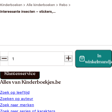
Kinderboeken
>
Alle kinderboeken
>
Rebo
>
Interessante insecten – stickers,
puzzels, activiteiten
Heb je een vraag?
In
Vind binnen no-time antwoord op je vraag op onze
winkelmandj
klantenservice pagina.
Klantenservice
Alles van Kinderboekjes.be
Zoek op leeftijd
Zoeken op auteur
Zoek naar merken
Zoek naar series of karakters