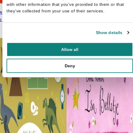
with other information that you’ve provided to them or that
they’ve collected from your use of their services.
w Patrol Kleurboek stip naar
Mijn leukste oefenboek -
Oorspronkelijke prijs
Huidige prijs is:
p
€
2,50
Kleuren - De
€
3,00
was: €3,00.
€2,50.
Montessorimethode
€
7,99
Oorspronkelijke prijs was:
Huidige prijs is: €5,99.
Show details
€
5,99
€7,99.
Allow all
Deny