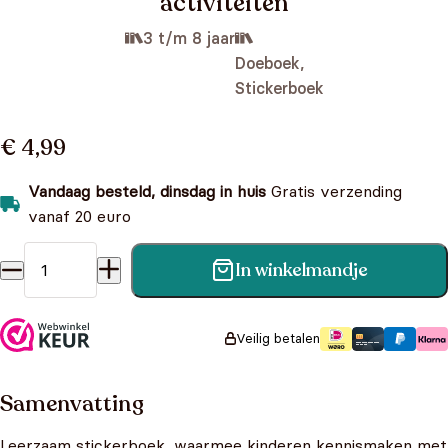
activiteiten
3 t/m 8 jaar
Doeboek,
Stickerboek
€ 4,99
Vandaag besteld, dinsdag in huis
Gratis verzending
vanaf 20 euro
In winkelmandje
Interessante insecten - stickers, puzzels, activiteiten aantal
Veilig betalen
Samenvatting
Leerzaam stickerboek, waarmee kinderen kennismaken met