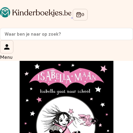
Op de hoogte blijven van onze acties?
Meld je aan voor onze nieuwsbrief en ontvang
10%
korting
op je eerste aankoop!
Wat is je voornaam?
*
Menu
Wat is je e-mailadres?
*
Aanmelden
We gebruiken je gegevens om contact op te nemen, in
overeenstemming met ons
privacybeleid.