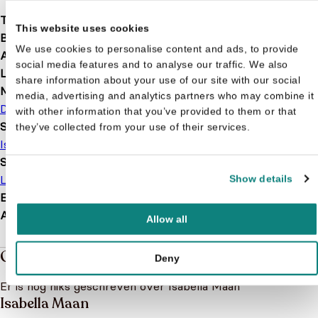
Taal
nl
This website uses cookies
Bindwijze
Hardcover
We use cookies to personalise content and ads, to provide
Aantal pagina's
128
social media features and to analyse our traffic. We also
Leeftijd
7 t/m 10 jaar
share information about your use of our site with our social
Merk
media, advertising and analytics partners who may combine it
De Ballon
with other information that you’ve provided to them or that
Serie of karakter
they’ve collected from your use of their services.
Isabella Maan
Soort boek
Leesboek
Show details
EAN
9789463076746
Afmetingen
197 × 155 × 18 mm
Allow all
Over de boeken van Isabella Maan
Deny
Er is nog niks geschreven over Isabella Maan
Isabella Maan