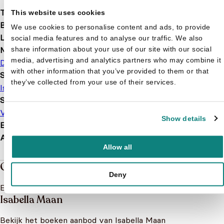
Taal
nl
This website uses cookies
Bindwijze
Hardcover
We use cookies to personalise content and ads, to provide
Leeftijd
5 t/m 9 jaar
social media features and to analyse our traffic. We also
share information about your use of our site with our social
Merk
media, advertising and analytics partners who may combine it
De Ballon
with other information that you’ve provided to them or that
Serie of karakter
they’ve collected from your use of their services.
Isabella Maan
Soort boek
Vriendenboek
Show details
EAN
9789403205199
Afmetingen
248 × 178 × 11 mm
Allow all
Over de boeken van Isabella Maan
Deny
Er is nog niks geschreven over Isabella Maan
Isabella Maan
Bekijk het boeken aanbod van Isabella Maan