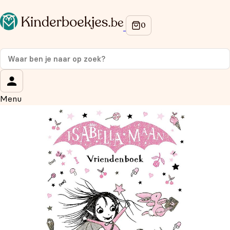
Op de hoogte blijven van onze acties?
Meld je aan voor onze nieuwsbrief en ontvang
10%
korting
op je eerste aankoop!
Wat is je voornaam?
*
Menu
Wat is je e-mailadres?
*
Aanmelden
We gebruiken je gegevens om contact op te nemen, in
overeenstemming met ons
privacybeleid.