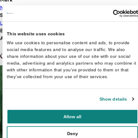
Memphis Belle
Soort boek
Leesboek
EAN
9789463131223
This website uses cookies
Afmetingen
206 × 136 × 21 mm
We use cookies to personalise content and ads, to provide
social media features and to analyse our traffic. We also
Gerelateerde boeken in de soort: Leesboek
share information about your use of our site with our social
media, advertising and analytics partners who may combine it
with other information that you’ve provided to them or that
they’ve collected from your use of their services.
Show details
Allow all
Deny