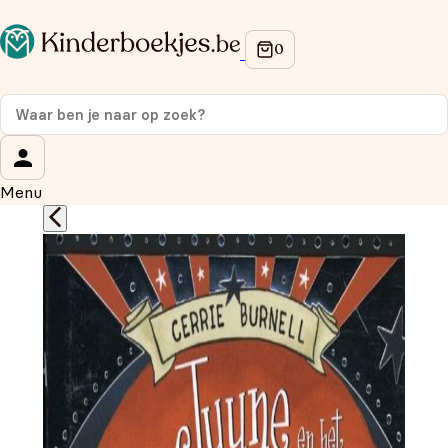
Op de hoogte blijven van onze acties?
Meld je aan voor onze nieuwsbrief en ontvang
10%
korting
op je eerste aankoop!
Wat is je voornaam?
*
Menu
Wat is je e-mailadres?
*
Aanmelden
We gebruiken je gegevens om contact op te nemen, in
overeenstemming met ons
privacybeleid.