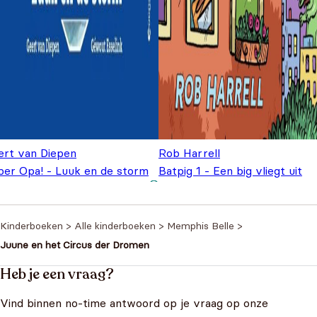
ert van Diepen
Rob Harrell
per Opa! - Luuk en de storm
Batpig 1 - Een big vliegt uit
Oorspronkelijke prijs
Huidige prijs is:
,95
€
11,99
€
18,99
was: €18,99.
€11,99.
Kinderboeken
>
Alle kinderboeken
>
Memphis Belle
>
Juune en het Circus der Dromen
Heb je een vraag?
Vind binnen no-time antwoord op je vraag op onze