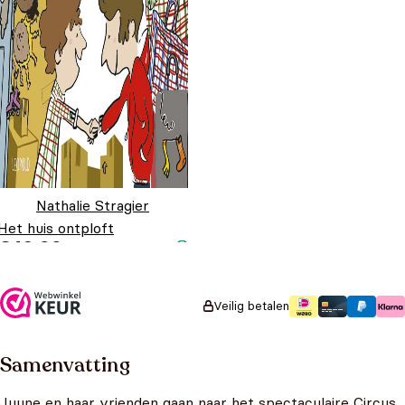
Nathalie Stragier
Het huis ontploft
€
16,99
Veilig betalen
Samenvatting
Juune en haar vrienden gaan naar het spectaculaire Circus