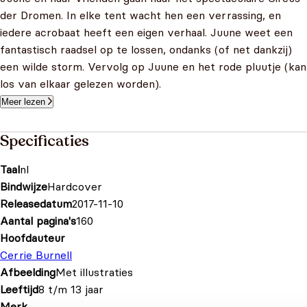
der Dromen. In elke tent wacht hen een verrassing, en
iedere acrobaat heeft een eigen verhaal. Juune weet een
fantastisch raadsel op te lossen, ondanks (of net dankzij)
een wilde storm. Vervolg op Juune en het rode pluutje (kan
los van elkaar gelezen worden).
Meer lezen
Specificaties
Taal
nl
Bindwijze
Hardcover
Releasedatum
2017-11-10
Aantal pagina's
160
Hoofdauteur
Cerrie Burnell
Afbeelding
Met illustraties
Leeftijd
8 t/m 13 jaar
Merk