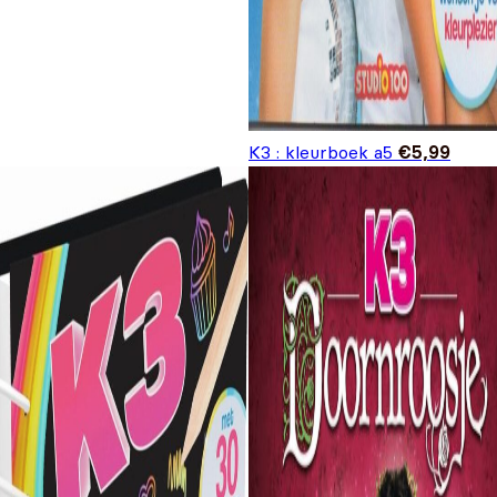
K3 : kleurboek a5
€
5,99