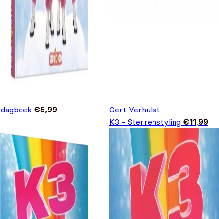
 dagboek
€
5,99
Gert Verhulst
K3 - Sterrenstyling
€
11,99