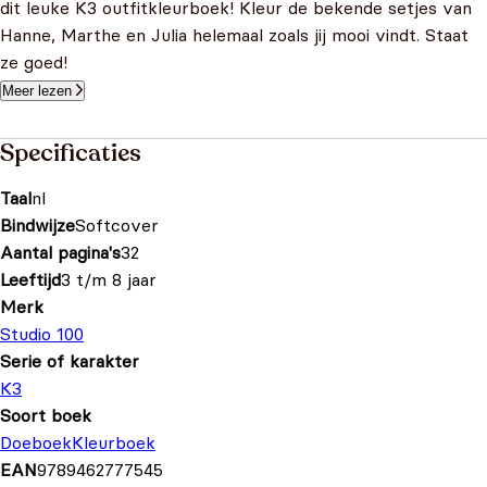
dit leuke K3 outfitkleurboek! Kleur de bekende setjes van
Hanne, Marthe en Julia helemaal zoals jij mooi vindt. Staat
ze goed!
Meer lezen
Specificaties
Taal
nl
Bindwijze
Softcover
Aantal pagina's
32
Leeftijd
3 t/m 8 jaar
Merk
Studio 100
Serie of karakter
K3
Soort boek
Doeboek
Kleurboek
EAN
9789462777545