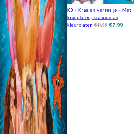
K3 - Kras en verras je - Met
krasplaten, kraspen en
Oorspronke
Huid
kleurplaten
€
7,99
€
11,99
prijs was:
prijs 
€11,99.
€7,9