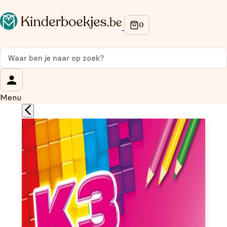
Op de hoogte blijven van onze acties?
Meld je aan voor onze nieuwsbrief en ontvang
10% korti
eerste aankoop!
Wat is je voornaam?
*
Menu
Wat is je e-mailadres?
*
Aanmelden
We gebruiken je gegevens om contact op te nemen, in
overeenstemming met ons
privacybeleid.