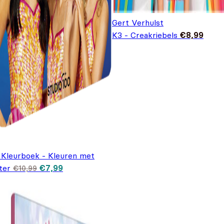
Gert Verhulst
K3 - Creakriebels
€
8,99
 Kleurboek - Kleuren met
Oorspronkelijke prijs was: €10,99.
Huidige prijs is: €7,99.
ter
€
7,99
€
10,99