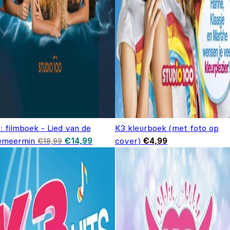
: filmboek - Lied van de
K3 kleurboek (met foto op
Oorspronkelijke prijs was: €18,99.
Huidige prijs is: €14,99.
emeermin
€
14,99
cover)
€
4,99
€
18,99