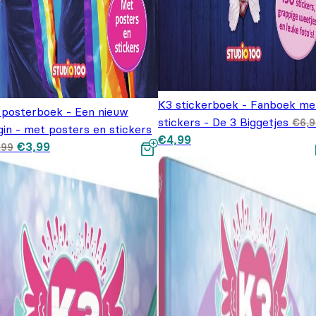
K3 stickerboek - Fanboek me
 posterboek - Een nieuw
stickers - De 3 Biggetjes
€
6,
gin - met posters en stickers
Oorspronkelijke prijs was:
Huidige prijs is: €4,99.
€
4,99
Oorspronkelijke prijs
Huidige prijs is:
€
3,99
€6,99.
,99
was: €5,99.
€3,99.