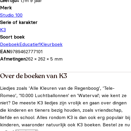
Leeftijd
4 t/m 9 jaar
Merk
Studio 100
Serie of karakter
K3
Soort boek
Doeboek
Educatief
Kleurboek
EAN
9789462777101
Afmetingen
262 × 262 × 5 mm
Over de boeken van K3
Liedjes zoals ‘Alle Kleuren van de Regenboog’, ‘Tele-
Romeo’, '10.000 Luchtballonnen' en 'Waterval'; wie kent ze
niet? De meeste K3 liedjes zijn vrolijk en gaan over dingen
die kinderen en tieners bezig houden, zoals vriendschap,
liefde en school. Alles rondom K3 is dan ook erg populair bij
kinderen, waaronder natuurlijk ook K3 boeken. Bestel ze nu