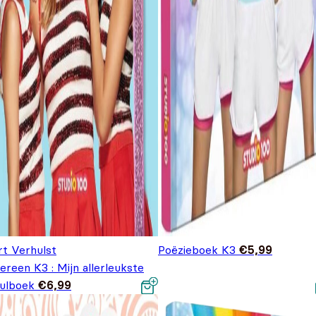
rt Verhulst
Poëzieboek K3
€
5,99
ereen K3 : Mijn allerleukste
vulboek
€
6,99