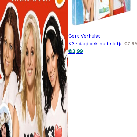
Gert Verhulst
K3 : dagboek met slotje
€
7,99
Oorspronkelijke prijs was:
Huidige prijs is: €3,99.
€
3,99
€7,99.