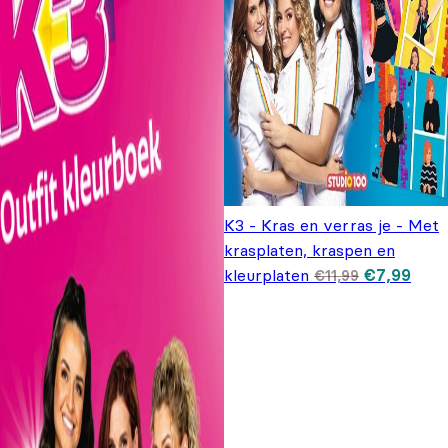
K3 - Kras en verras je - Met
krasplaten, kraspen en
Oorspronke
Huid
kleurplaten
€
7,99
€
11,99
prijs was:
prijs 
€11,99.
€7,9