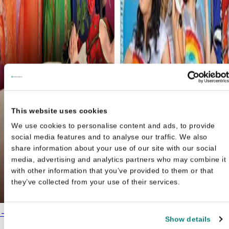
This website uses cookies
We use cookies to personalise content and ads, to provide
social media features and to analyse our traffic. We also
share information about your use of our site with our social
media, advertising and analytics partners who may combine it
with other information that you’ve provided to them or that
they’ve collected from your use of their services.
Oorspronkelijke
Huidige
 - Doornroosje
€
7,99
Gert Verhulst
€
9,99
prijs was:
prijs is:
Show details
K3 partituren ; Ghost Rocker
€9,99.
€7,99.