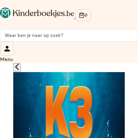
Op de hoogte blijven van onze acties?
Meld je aan voor onze nieuwsbrief en ontvang
10%
korting
op je eerste aankoop!
Wat is je voornaam?
*
Menu
Wat is je e-mailadres?
*
Aanmelden
We gebruiken je gegevens om contact op te nemen, in
overeenstemming met ons
privacybeleid.