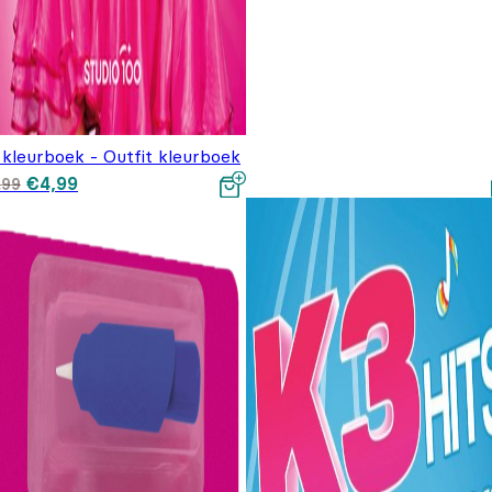
 kleurboek - Outfit kleurboek
Oorspronkelijke prijs
Huidige prijs is:
€
4,99
,99
was: €6,99.
€4,99.