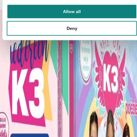
partituren
€
7,99
Allow all
Deny