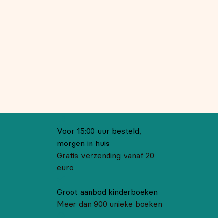
Voor 15:00 uur besteld,
morgen in huis
Gratis verzending vanaf 20
euro
Groot aanbod kinderboeken
Meer dan 900 unieke boeken