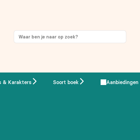
ng
op je eerste aankoop!
s & Karakters
Soort boek
Aanbiedingen
 overeenstemming met ons
privacybeleid.