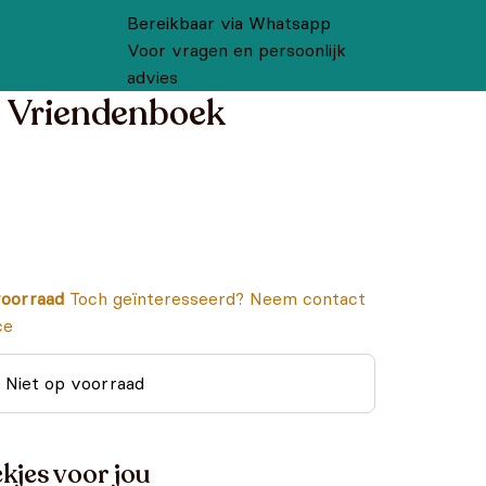
Bereikbaar via Whatsapp
Voor vragen en persoonlijk
advies
 Vriendenboek
oorraad
Toch geïnteresseerd? Neem contact
ce
Niet op voorraad
kjes voor jou