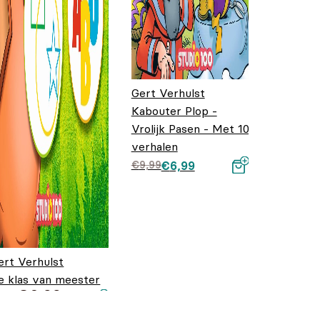
Gert Verhulst
Kabouter Plop -
Vrolijk Pasen - Met 10
verhalen
Oorspronkelijke
Huidige prijs is:
€
9,99
€
6,99
prijs was:
€6,99.
€9,99.
ert Verhulst
e klas van meester
€
6,99
lop