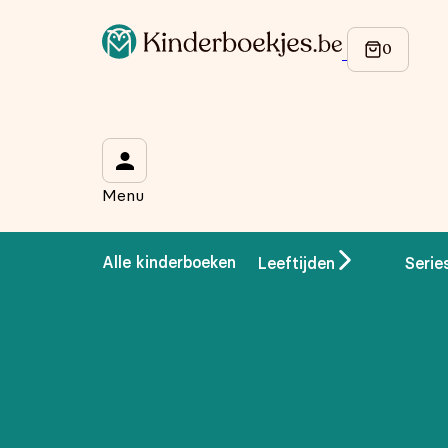
Op de hoogte blijven van onze acties?
Meld je aan voor onze nieuwsbrief en ontvang
10% korti
Wat is je voornaam?
*
Menu
Wat is je e-mailadres?
*
Alle kinderboeken
Leeftijden
Serie
Aanmelden
We gebruiken je gegevens om contact op te nemen, in