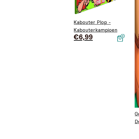
Kabouter Plop -
Kabouterkampioen
€
6,99
G
D
P