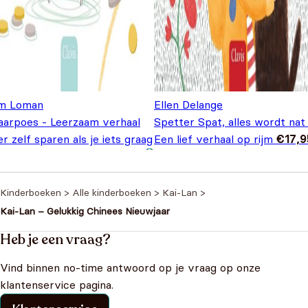
m Loman
Ellen Delange
aarpoes - Leerzaam verhaal
Spetter Spat, alles wordt nat
r zelf sparen als je iets graag
Een lief verhaal op rijm
€
17,9
Oorspronkelijke
Huidige
lt hebben
€
9,95
€
18,95
prijs was:
prijs is:
€18,95.
€9,95.
Kinderboeken
>
Alle kinderboeken
>
Kai-Lan
>
Kai-Lan – Gelukkig Chinees Nieuwjaar
Heb je een vraag?
Vind binnen no-time antwoord op je vraag op onze
klantenservice pagina.