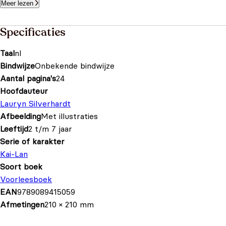
Meer lezen
Specificaties
Taal
nl
Bindwijze
Onbekende bindwijze
Aantal pagina's
24
Hoofdauteur
Lauryn Silverhardt
Afbeelding
Met illustraties
Leeftijd
2 t/m 7 jaar
Serie of karakter
Kai-Lan
Soort boek
Voorleesboek
EAN
9789089415059
Afmetingen
210 × 210 mm