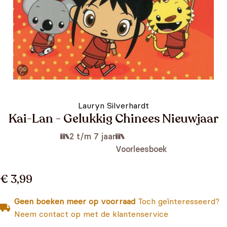
Lauryn Silverhardt
Kai-Lan - Gelukkig Chinees Nieuwjaar
2 t/m 7 jaar
Voorleesboek
€ 3,99
Geen boeken meer op voorraad
Toch geïnteresseerd?
Neem contact op met de klantenservice