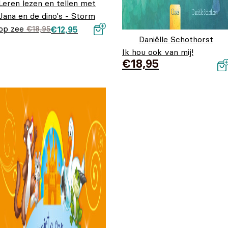
Leren lezen en tellen met
Jana en de dino's - Storm
op zee
Oorspronkelijke
Huidige prijs is:
€
18,95
€
12,95
Daniëlle Schothorst
prijs was:
€12,95.
€18,95.
Ik hou ook van mij!
€
18,95