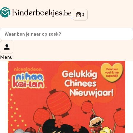
Op de hoogte blijven van onze acties?
Meld je aan voor onze nieuwsbrief en ontvang
10%
korting
op je eerste aankoop!
Wat is je voornaam?
*
Menu
Wat is je e-mailadres?
*
Aanmelden
We gebruiken je gegevens om contact op te nemen, in
overeenstemming met ons
privacybeleid.