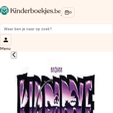
Op de hoogte blijven van onze acties?
Meld je aan voor onze nieuwsbrief en ontvang
10%
korting
op je eerste aankoop!
Wat is je voornaam?
*
Menu
Wat is je e-mailadres?
*
Aanmelden
We gebruiken je gegevens om contact op te nemen, in
overeenstemming met ons
privacybeleid.