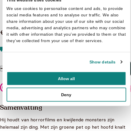
We use cookies to personalise content and ads, to provide
Kid paddle 14. serial gamer
social media features and to analyse our traffic. We also
share information about your use of our site with our social
media, advertising and analytics partners who may combine
€ 9,99
it with other information that you’ve provided to them or that
they’ve collected from your use of their services.
Vandaag besteld, dinsdag in huis
Gratis verzending
vanaf 20 euro
Show details
In winkelmandje
Kid paddle 14. serial gamer aantal
Allow all
Veilig betalen
Deny
Samenvatting
Hij houdt van horrorfilms en kwijlende monsters zijn
helemaal zijn ding. Met zijn groene pet op het hoofd knalt