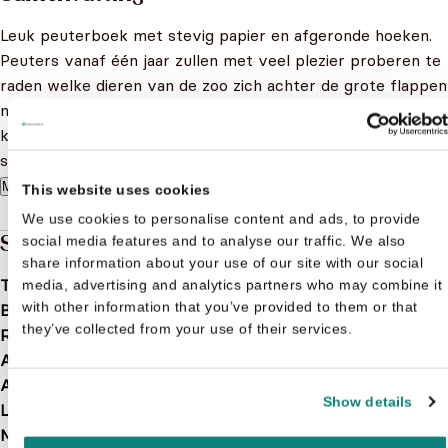
Leuk peuterboek met stevig papier en afgeronde hoeken.
Peuters vanaf één jaar zullen met veel plezier proberen te
raden welke dieren van de zoo zich achter de grote flappen
met kijkgaatjes verschuilen en ze daarna tevoorschijn laten
komen. Want wat is er leuker dan kiekeboespelletjes
spelen?
Meer lezen
This website uses cookies
We use cookies to personalise content and ads, to provide
Specificaties
social media features and to analyse our traffic. We also
share information about your use of our site with our social
Taal
nl
media, advertising and analytics partners who may combine it
with other information that you’ve provided to them or that
Bindwijze
Hardcover
they’ve collected from your use of their services.
Releasedatum
2016-11-02
Aantal pagina's
12
Afbeelding
Nee
Show details
Leeftijd
1 t/m 3 jaar
Merk