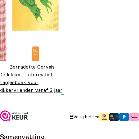
Bernadette Gervais
De kikker - Informatief
flapjesboek voor
kikkervrienden vanaf 3 jaar
€
7,95
Veilig betalen
Samenvatting