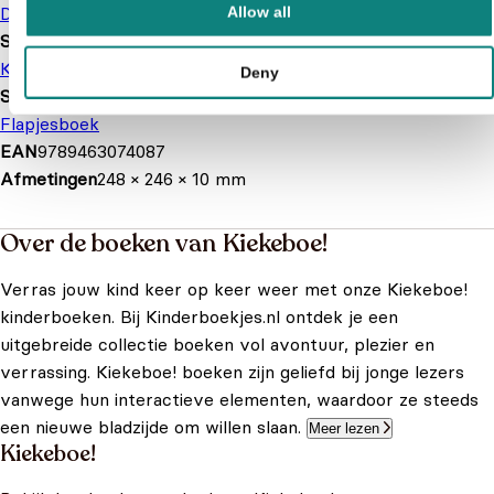
De Ballon
Allow all
Serie of karakter
Kiekeboe!
Deny
Soort boek
Flapjesboek
EAN
9789463074087
Afmetingen
248 × 246 × 10 mm
Over de boeken van Kiekeboe!
Verras jouw kind keer op keer weer met onze Kiekeboe!
kinderboeken. Bij Kinderboekjes.nl ontdek je een
uitgebreide collectie boeken vol avontuur, plezier en
verrassing. Kiekeboe! boeken zijn geliefd bij jonge lezers
vanwege hun interactieve elementen, waardoor ze steeds
een nieuwe bladzijde om willen slaan.
Meer lezen
Kiekeboe!