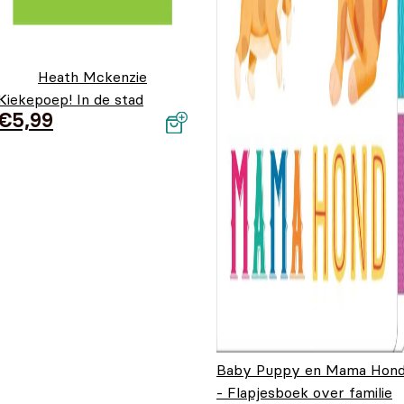
Heath Mckenzie
Kiekepoep! In de stad
€
5,99
Baby Puppy en Mama Hon
- Flapjesboek over familie