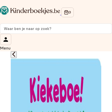
Op de hoogte blijven van onze acties?
Meld je aan voor onze nieuwsbrief en ontvang
10%
korting
op je eerste aankoop!
Wat is je voornaam?
*
Menu
Wat is je e-mailadres?
*
Aanmelden
We gebruiken je gegevens om contact op te nemen, in
overeenstemming met ons
privacybeleid.