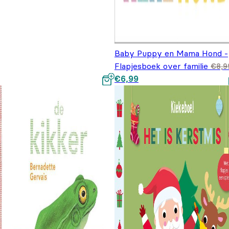
Baby Puppy en Mama Hond -
Flapjesboek over familie
€
8,9
Oorspronkelijke prijs was:
Huidige prijs is: €6,99.
€
6,99
€8,99.