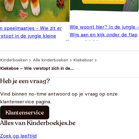
Wie woont hier? In de jungle -
n speelmaatjes - Wie zit er
Wijs aan en kijk onder de flap
stopt in de jungle kleine
Oorspronkelijke prijs
Huidige prijs is:
€
6,99
€
9,99
ger?
€
5,99
was: €9,99.
€6,99.
Kinderboeken
>
Alle kinderboeken
>
Kiekeboe!
>
Kiekeboe – Wie verstopt zich in de
dierentuin?
Heb je een vraag?
Vind binnen no-time antwoord op je vraag op onze
klantenservice pagina.
Klantenservice
Alles van Kinderboekjes.be
Zoek op leeftijd