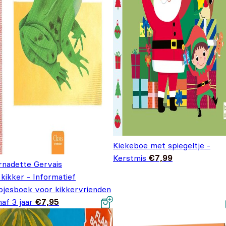
Kiekeboe met spiegeltje -
Kerstmis
€
7,99
rnadette Gervais
kikker - Informatief
apjesboek voor kikkervrienden
af 3 jaar
€
7,95