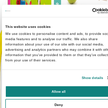
This website uses cookies
We use cookies to personalise content and ads, to provide soc
media features and to analyse our traffic. We also share
information about your use of our site with our social media,
advertising and analytics partners who may combine it with ot
information that you’ve provided to them or that they’ve collec
from your use of their services.
Show details
Allereerste stapjes - Woordje
18+ maanden
€
5,99
Allow all
Deny