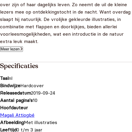
over zijn of haar dagelijks leven. Zo neemt de uil de kleine
lezers mee op ontdekkingstocht in de nacht. Want overdag
slaapt hij natuurlijk. De vrolijke gekleurde illustraties, in
combinatie met flappen en doorkijkjes, bieden allerlei
voorleesmogelijkheden, wat een introductie in de natuur
extra leuk maakt.
Meer lezen
Specificaties
Taal
nl
Bindwijze
Hardcover
Releasedatum
2019-09-24
Aantal pagina's
10
Hoofdauteur
Magali Attiogbé
Afbeelding
Met illustraties
Leeftijd
0 t/m 3 jaar