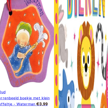
Oud
errenbeeld boekje met klein
uffeltje - Waterman
€
3,99