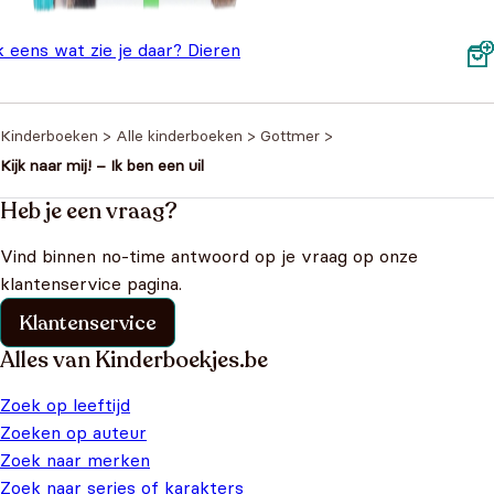
k eens wat zie je daar? Dieren
Oorspronkelijke prijs was: €4,99.
Huidige prijs is: €2,20.
€
2,20
,99
Kinderboeken
>
Alle kinderboeken
>
Gottmer
>
Kijk naar mij! – Ik ben een uil
Heb je een vraag?
Vind binnen no-time antwoord op je vraag op onze
klantenservice pagina.
Klantenservice
Alles van Kinderboekjes.be
Zoek op leeftijd
Zoeken op auteur
Zoek naar merken
Zoek naar series of karakters