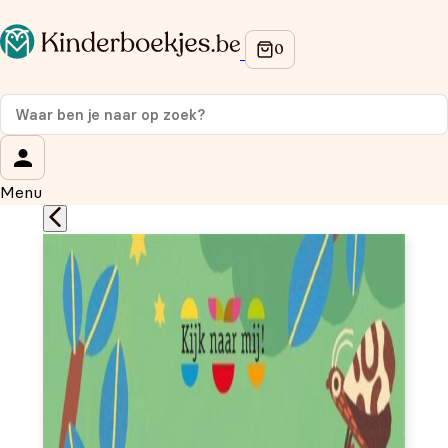
Op de hoogte blijven van onze acties?
Meld je aan voor onze nieuwsbrief en ontvang
10% korti
op je eerste aankoop!
Wat is je voornaam?
*
Menu
Wat is je e-mailadres?
*
Aanmelden
We gebruiken je gegevens om contact op te nemen, in
overeenstemming met ons
privacybeleid.